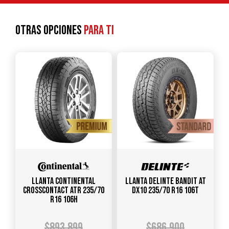
Otras opciones
para ti
Llanta CONTINENTAL
Llanta DELINTE Bandit AT
CrossContact ATR 235/70
DX10 235/70 R16 106T
R16 106H
$
893.899
$
686.900