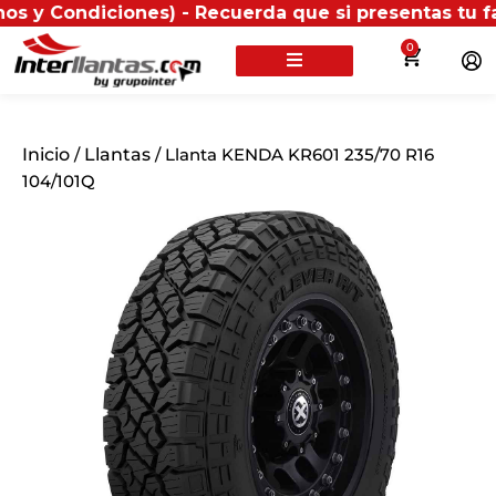
iciones) - Recuerda que si presentas tu factura (fís
0
Inicio
/
Llantas
/ Llanta KENDA KR601 235/70 R16
104/101Q