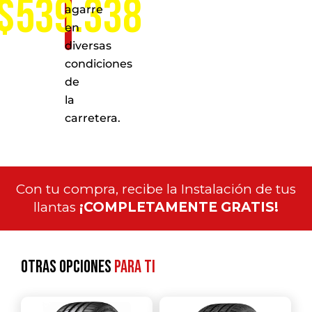
$539.338
agarre
en
diversas
condiciones
de
la
carretera.
Con tu compra, recibe la Instalación de tus
llantas
¡COMPLETAMENTE GRATIS!
Otras opciones
para ti