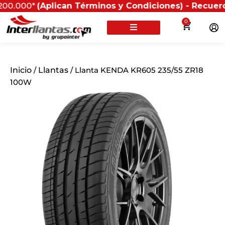
0*
(Aplican Términos y Condiciones) - Recuerda que si
0
Inicio
/
Llantas
/ Llanta KENDA KR605 235/55 ZR18
100W