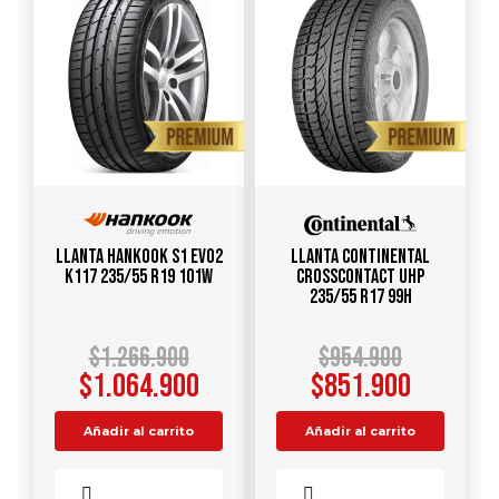
Llanta HANKOOK S1 Evo2
Llanta CONTINENTAL
K117 235/55 R19 101W
CrossContact UHP
235/55 R17 99H
$
1.266.900
$
954.900
$
1.064.900
$
851.900
Añadir al carrito
Añadir al carrito
Comparar
Comparar