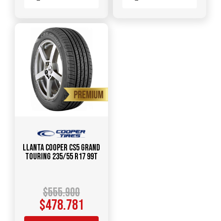
Llanta COOPER CS5 Grand
Touring 235/55 R17 99T
$
555.900
$
478.781