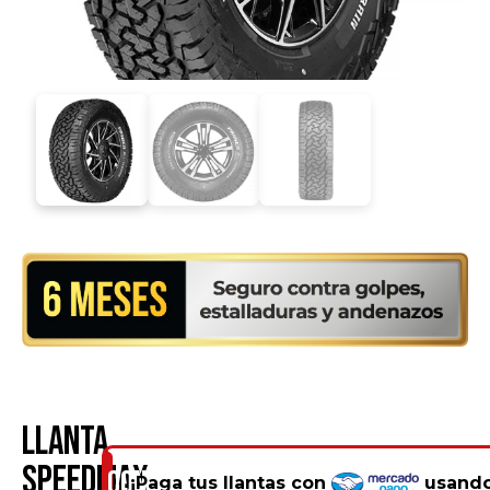
Llanta
Speedmax
Consíguelo
¡Paga tus llantas con
usando