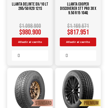
Llanta DELINTE DX/10 LT
Llanta COOPER
265/50 R20 121S
DISCOVERER STT PRO 30 X
9.50 R15 104Q
$
1.098.900
$
1.169.671
$
980.900
$
817.951
Añadir al carrito
Añadir al carrito
Comparar
Comparar