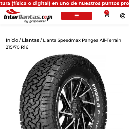
ica o digital) en uno de nuestros puntos propios, rec
0
Inicio
/
Llantas
/ Llanta Speedmax Pangea All-Terrain
215/70 R16