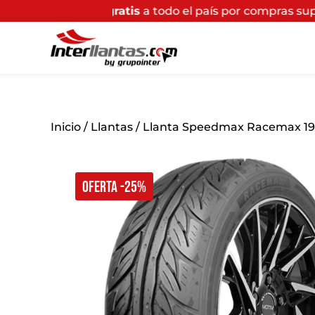
gratis
a todo el país por compras superiores a $200.00
Inicio
/
Llantas
/ Llanta Speedmax Racemax 19
OFERTA -25%