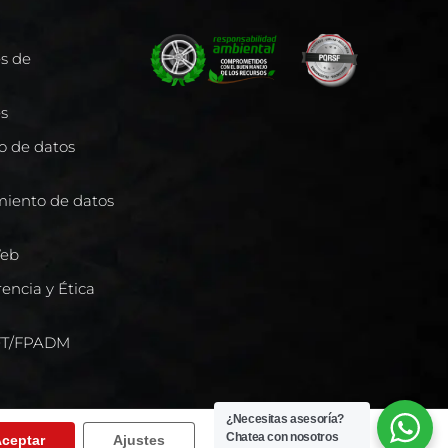
es de
es
to de datos
miento de datos
Web
encia y Ética
/FT/FPADM
¿Necesitas asesoría?
Chatea con nosotros
ceptar
Ajustes