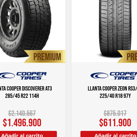
nta COOPER DISCOVERER AT3
Llanta COOPER ZEON RS3
285/45 R22 114H
225/40 R18 97Y
$
2.140.567
$
875.017
$
1.496.900
$
611.900
Añadir al carrito
Añadir al carrito