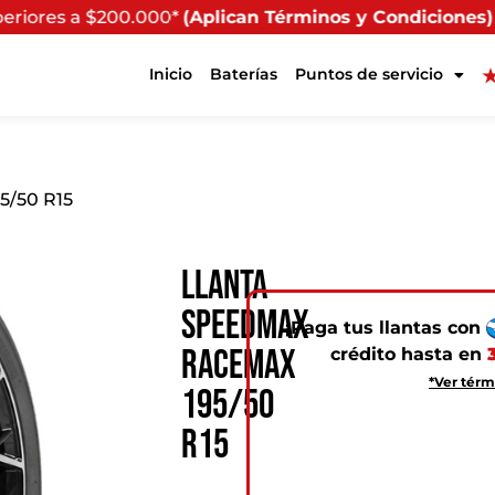
0*
(Aplican Términos y Condiciones) - Recuerda que si p
Inicio
Baterías
Puntos de servicio
5/50 R15
Llanta
Speedmax
¡Paga tus llantas con
Racemax
crédito hasta en
*Ver térm
195/50
R15