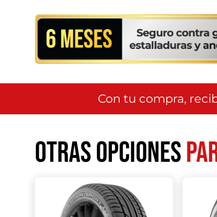
Con tu compra, recib
Otras opciones
par