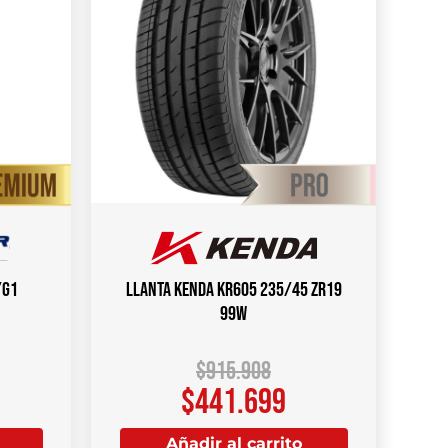
/G1
Llanta KENDA KR605 235/45 ZR19
99W
$
915.908
$
441.699
Añadir al carrito