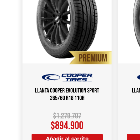
Llanta COOPER EVOLUTION SPORT
Lla
265/60 R18 110H
$
1.279.707
$
894.900
Añadir al carrito