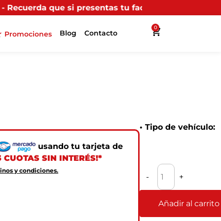
resentas tu factura (física o digital) en uno de nuest
0
Blog
Contacto
Promociones
• Tipo de vehículo:
usando tu tarjeta de
3 CUOTAS SIN INTERÉS!*
inos y condiciones.
-
+
Disponible
Añadir al carrito