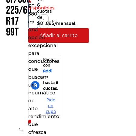
4
6
SF-
225/60
disponibles
cuotas
380
de
R17
-
+
es
$81.895/mensual.
99T
una
Añadir al carrito
opción
excepcional
para
conductores
que
buscan
un
neumático
de
alto
rendimiento
que
Consíguelo
Comparar
ofrezca