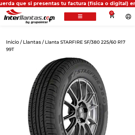
si presentas tu factura (física o digital) en uno de 
0
Inicio
/
Llantas
/ Llanta STARFIRE SF/380 225/60 R17
99T