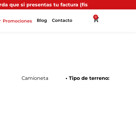
tu factura (física o digital) en uno de nuestros punto
0
Blog
Contacto
Promociones
Camioneta
• Tipo de terreno: