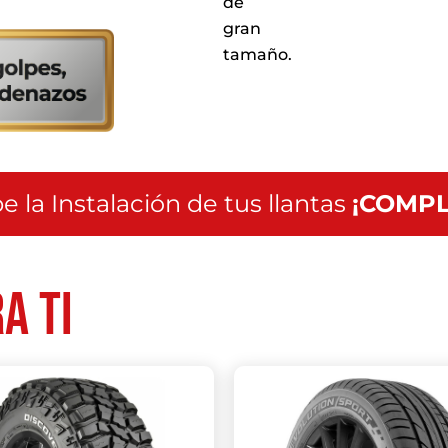
de
servicio
a
gran
nivel
tamaño.
nacional
e la Instalación de tus llantas
¡COMPL
a ti