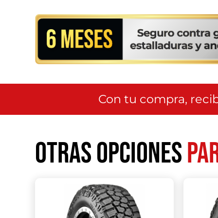
Con tu compra, recib
Otras opciones
par