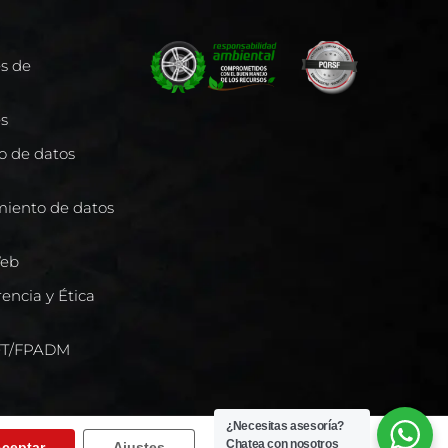
es de
es
to de datos
miento de datos
Web
encia y Ética
/FT/FPADM
¿Necesitas asesoría?
Chatea con nosotros
ceptar
Ajustes