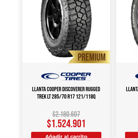
Llanta COOPER DISCOVERER RUGGED
Llant
TREK LT 285/70 R17 121/118Q
$
2.180.607
$
1.524.901
Añadir al carrito