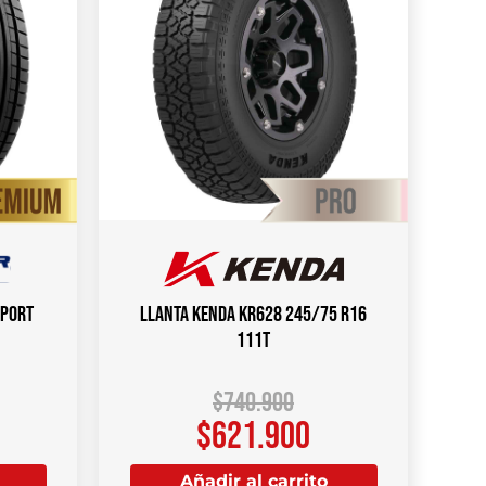
SPORT
Llanta KENDA KR628 245/75 R16
111T
$
740.900
$
621.900
Añadir al carrito