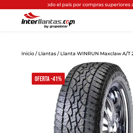
odo el país por compras superiores a $200.000*
(Aplica
Inicio
/
Llantas
/ Llanta WINRUN Maxclaw A/T 2
OFERTA -41%