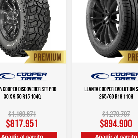
a COOPER DISCOVERER STT PRO
Llanta COOPER EVOLUTION 
30 X 9.50 R15 104Q
265/60 R18 110H
$
1.169.671
$
1.279.707
$
817.951
$
894.900
Añadir al carrito
Añadir al carrito