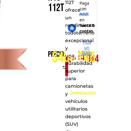
112T
112T
ofrece
un
rendimiento
todoterreno
excepcional
Consíguelo
y
$405.245
$
713.900
Precio:
$
419.944
por
una
durabilidad
solo:
Comparar
superior
Al
para
realizar
camionetas
la
instalación
y
en
vehículos
cualquiera
utilitarios
de
nuestros
deportivos
puntos
(SUV)
de