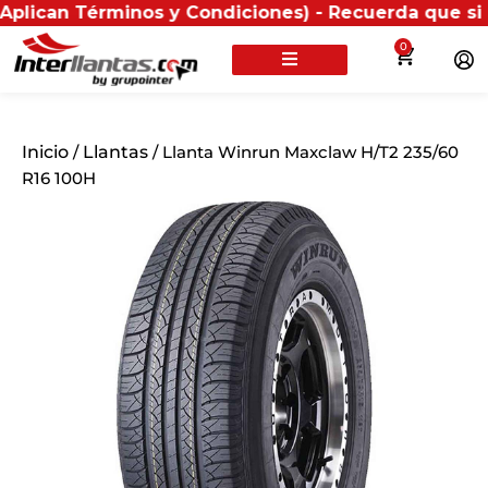
érminos y Condiciones) - Recuerda que si presentas t
0
Inicio
/
Llantas
/ Llanta Winrun Maxclaw H/T2 235/60
R16 100H