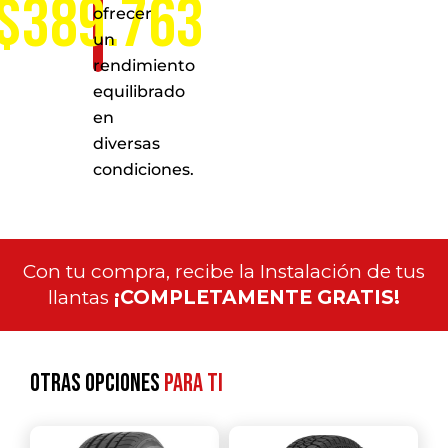
$389.763
ofrecer
un
rendimiento
equilibrado
en
diversas
condiciones.
Con tu compra, recibe la Instalación de tus
llantas
¡COMPLETAMENTE GRATIS!
Otras opciones
para ti