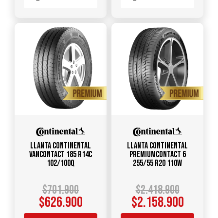
Llanta CONTINENTAL
Llanta CONTINENTAL
VANCONTACT 185 R14C
PREMIUMCONTACT 6
102/100Q
255/55 R20 110W
$
701.900
$
2.418.900
$
626.900
$
2.158.900