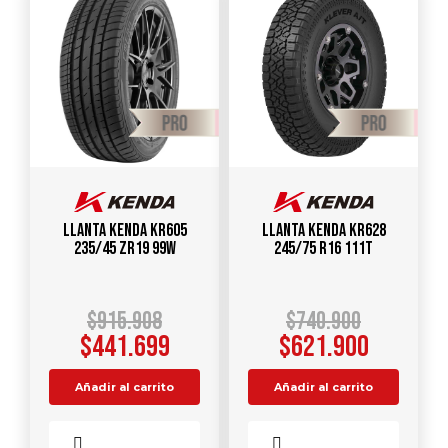
Llanta KENDA KR605
Llanta KENDA KR628
235/45 ZR19 99W
245/75 R16 111T
$
915.908
$
740.900
$
441.699
$
621.900
Añadir al carrito
Añadir al carrito
Comparar
Comparar