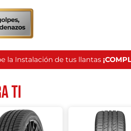
servicio
a
nivel
nacional
e la Instalación de tus llantas
¡COMPL
a ti