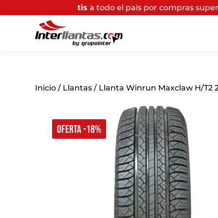
ratis
a todo el país por compras superiores a $200.000
Inicio
/
Llantas
/ Llanta Winrun Maxclaw H/T2 2
OFERTA -18%