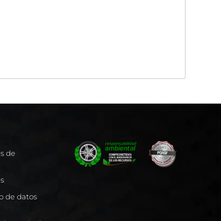
es de
es
to de datos