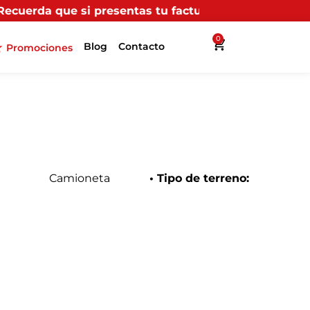
esentas tu factura (física o digital) en uno de nuestr
0
Blog
Contacto
Promociones
Camioneta
• Tipo de terreno: