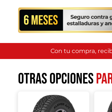
Con tu compra, recib
Otras opciones
par