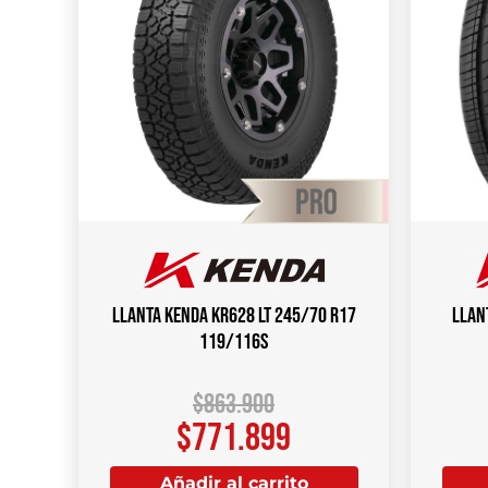
Llanta KENDA KR628 LT 245/70 R17
Llan
119/116S
$
863.900
$
771.899
Añadir al carrito