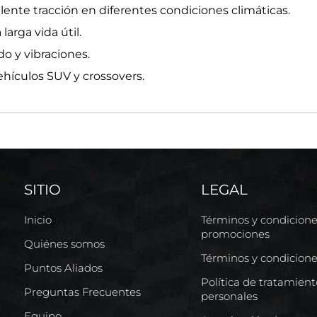
ente tracción en diferentes condiciones climáticas.
arga vida útil.
o y vibraciones.
ehículos SUV y crossovers.
SITIO
LEGAL
Inicio
Términos y condicion
promociones
Quiénes somos
Términos y condicion
Puntos Aliados
Política de tratamien
Preguntas Frecuentes
personales
Equipo