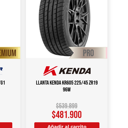
/G1
Llanta KENDA KR605 225/45 ZR19
96W
$
539.899
$
481.900
Añadir al carrito