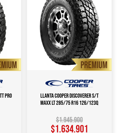
TT PRO
Llanta COOPER DISCOVERER S/T
MAXX LT 285/75 R16 126/123Q
$
1.945.900
$
1.634.901