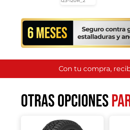
Con tu compra, recib
Otras opciones
par