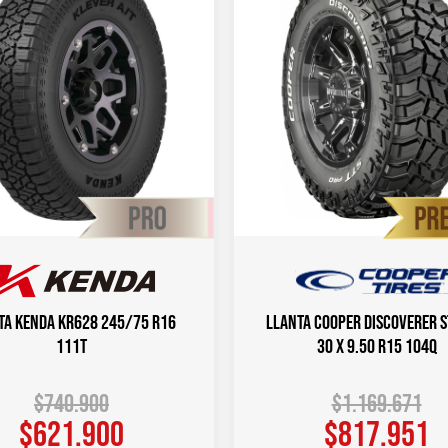
ta KENDA KR628 245/75 R16
Llanta COOPER DISCOVERER S
111T
30 X 9.50 R15 104Q
$
740.900
$
1.169.671
$
621.900
$
817.951