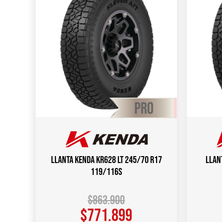
Llanta KENDA KR628 LT 245/70 R17
Llan
119/116S
$
863.900
$
771.899