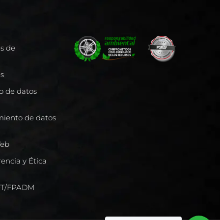
es de
es
to de datos
miento de datos
Web
encia y Ética
/FT/FPADM