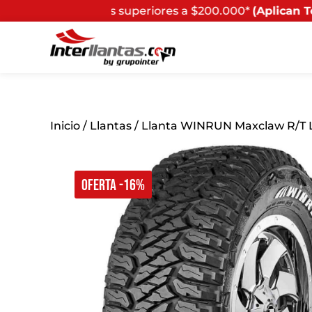
as superiores a $200.000*
(Aplican Términos y Condicion
Inicio
/
Llantas
/ Llanta WINRUN Maxclaw R/T L
OFERTA -16%