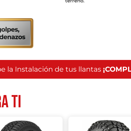
terreno.
servicio
a
nivel
nacional
e la Instalación de tus llantas
¡COMPL
a ti