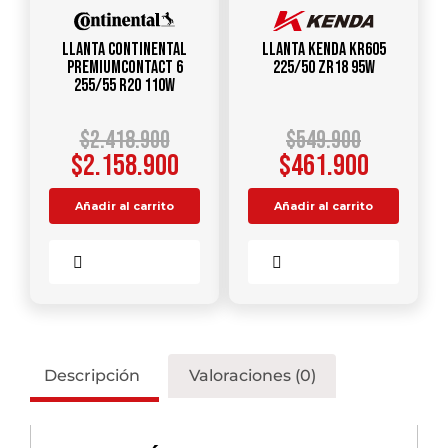
Llanta CONTINENTAL
Llanta KENDA KR605
PREMIUMCONTACT 6
225/50 ZR18 95W
255/55 R20 110W
$
2.418.900
$
549.900
$
2.158.900
$
461.900
Añadir al carrito
Añadir al carrito
Comparar
Comparar
Descripción
Valoraciones (0)