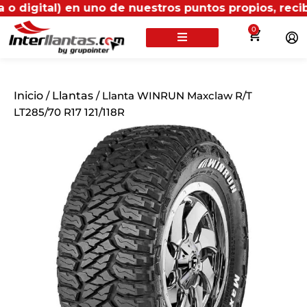
al) en uno de nuestros puntos propios, recibirás más
0
Inicio
/
Llantas
/ Llanta WINRUN Maxclaw R/T
LT285/70 R17 121/118R