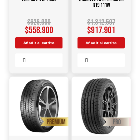
R19 111W
$
626.900
$
1.312.597
$
558.900
$
917.901
Añadir al carrito
Añadir al carrito
Comparar
Comparar