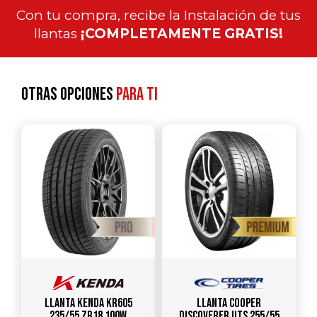
Con tu compra, recibe la Instalación de tus
llantas
¡COMPLETAMENTE GRATIS!
Otras opciones
para ti
Llanta KENDA KR605
Llanta COOPER
235/55 ZR18 100W
DISCOVERER UTS 255/55