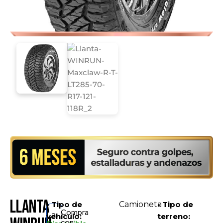
Llanta
• Tipo de
Camioneta
• Tipo de
Compra
La
vehículo:
terreno:
con