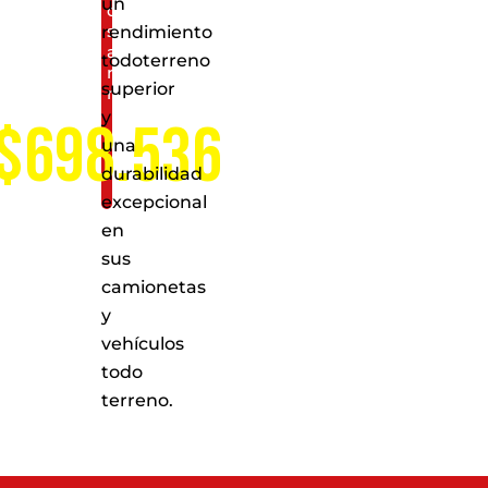
un
de
servicio
rendimiento
a
todoterreno
nivel
superior
nacional
y
$698.536
una
durabilidad
excepcional
en
sus
camionetas
y
vehículos
todo
terreno.