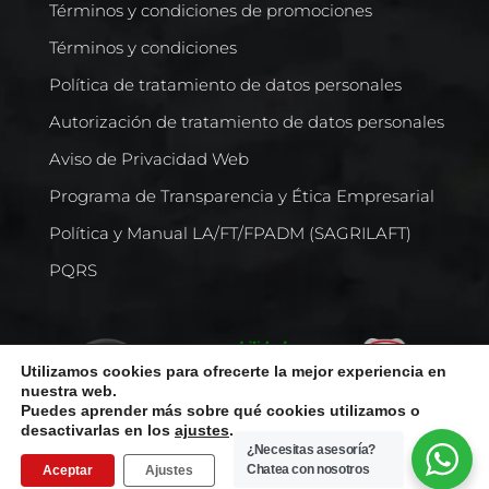
Términos y condiciones de promociones
Términos y condiciones
Política de tratamiento de datos personales
Autorización de tratamiento de datos personales
Aviso de Privacidad Web
Programa de Transparencia y Ética Empresarial
Política y Manual LA/FT/FPADM (SAGRILAFT)
PQRS
Utilizamos cookies para ofrecerte la mejor experiencia en
nuestra web.
Puedes aprender más sobre qué cookies utilizamos o
desactivarlas en los
ajustes
.
¿Necesitas asesoría?
Chatea con nosotros
Aceptar
Ajustes
Todos los derechos reservados © Comercializadora Internacional