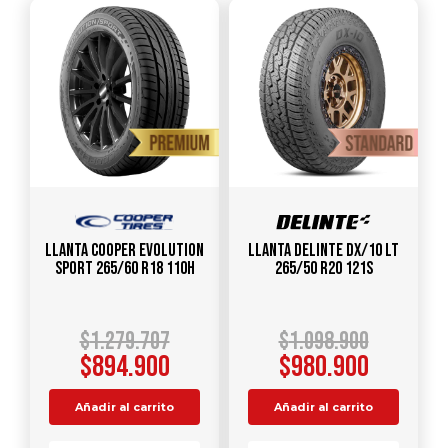
Llanta COOPER EVOLUTION
Llanta DELINTE DX/10 LT
SPORT 265/60 R18 110H
265/50 R20 121S
$
1.279.707
$
1.098.900
$
894.900
$
980.900
Añadir al carrito
Añadir al carrito