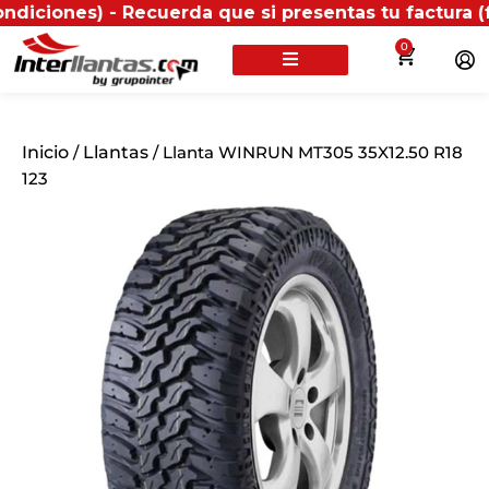
s) - Recuerda que si presentas tu factura (física o d
0
Inicio
/
Llantas
/ Llanta WINRUN MT305 35X12.50 R18
123