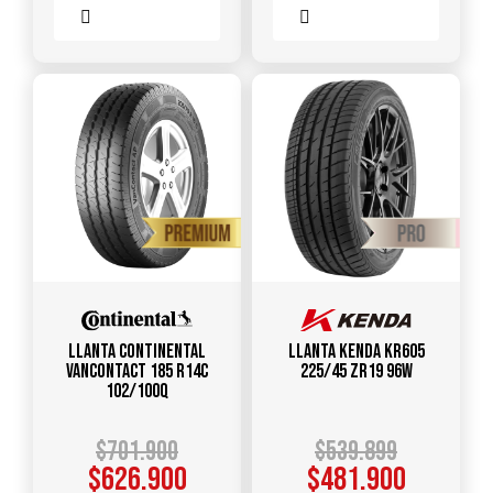
Comparar
Comparar
Llanta CONTINENTAL
Llanta KENDA KR605
VANCONTACT 185 R14C
225/45 ZR19 96W
102/100Q
$
701.900
$
539.899
$
626.900
$
481.900