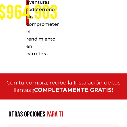
aventuras
$964.903
todoterreno
sin
comprometer
el
rendimiento
en
carretera.
Con tu compra, recibe la Instalación de tus
llantas
¡COMPLETAMENTE GRATIS!
Otras opciones
para ti