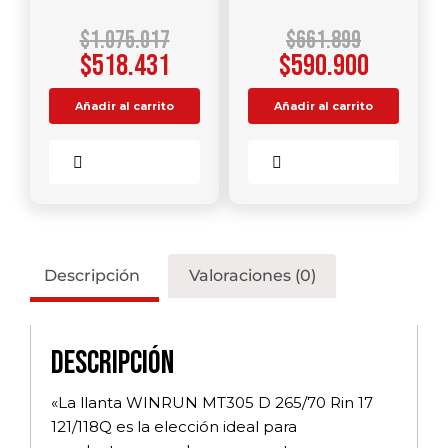
$
1.075.017
$
661.899
$
518.431
$
590.900
Añadir al carrito
Añadir al carrito
Comparar
Comparar
Descripción
Valoraciones (0)
Descripción
«La llanta WINRUN MT305 D 265/70 Rin 17
121/118Q es la elección ideal para