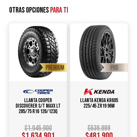
Otras opciones
para ti
Llanta COOPER
Llanta KENDA KR605
DISCOVERER S/T MAXX LT
225/45 ZR19 96W
285/75 R16 126/123Q
$
1.945.900
$
539.899
$
1.634.901
$
481.900