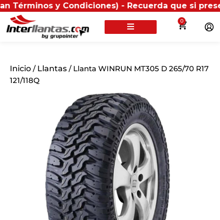
inos y Condiciones) - Recuerda que si presentas tu fa
0
Inicio
/
Llantas
/ Llanta WINRUN MT305 D 265/70 R17
121/118Q