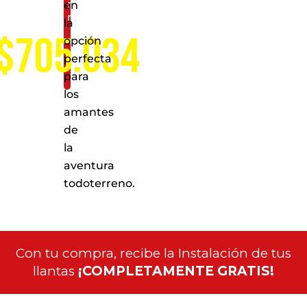
nivel
en
nacional
la
$705.034
opción
perfecta
para
los
amantes
de
la
aventura
todoterreno.
Con tu compra, recibe la Instalación de tus
llantas
¡COMPLETAMENTE GRATIS!