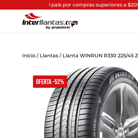
o el país por compras superiores a $200.000*
(Aplican 
Inicio
/
Llantas
/ Llanta WINRUN R330 225/45 
OFERTA -52%