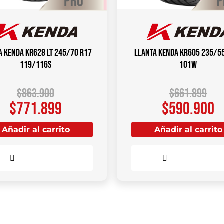
a KENDA KR628 LT 245/70 R17
Llanta KENDA KR605 235/5
119/116S
101W
$
863.900
$
661.899
$
771.899
$
590.900
Añadir al carrito
Añadir al carrito
Comparar
Comparar