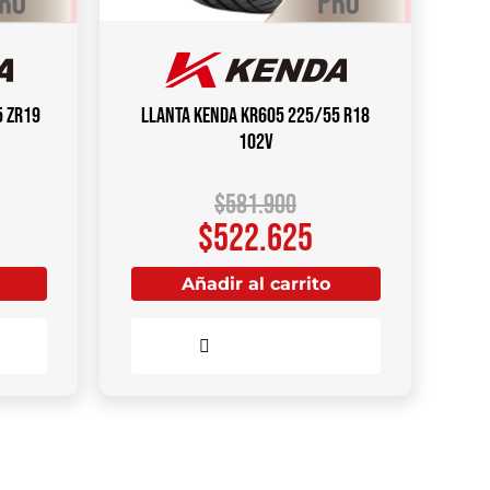
5 ZR19
Llanta KENDA KR605 225/55 R18
102V
$
581.900
$
522.625
Añadir al carrito
Comparar