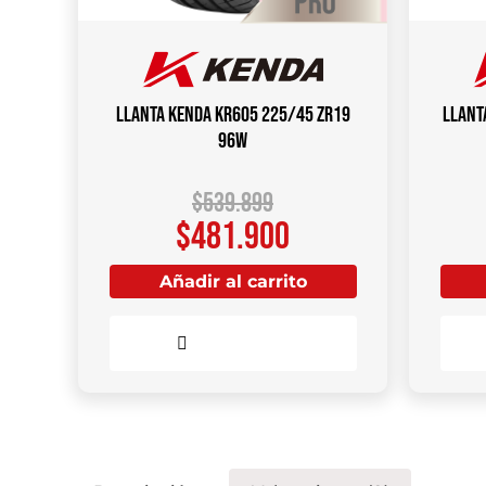
Llanta KENDA KR605 225/45 ZR19
Llant
96W
$
539.899
$
481.900
Añadir al carrito
Comparar