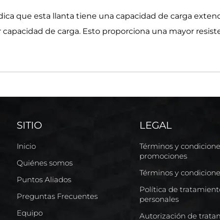
dica que esta llanta tiene una capacidad de carga extend
apacidad de carga. Esto proporciona una mayor resiste
SITIO
LEGAL
Inicio
Términos y condicion
promociones
Quiénes somos
Términos y condicion
Puntos Aliados
Política de tratamien
Preguntas Frecuentes
personales
Equipo
Autorización de trata