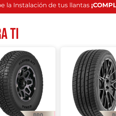
e la Instalación de tus llantas
¡COMPL
a ti