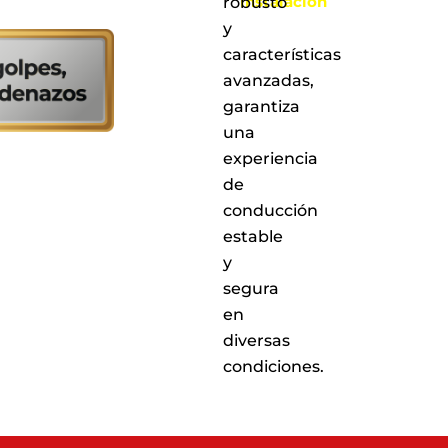
instalación
robusto
en
y
cualquiera
características
de
nuestros
avanzadas,
puntos
garantiza
de
una
servicio
a
experiencia
nivel
de
nacional
conducción
estable
y
segura
en
diversas
condiciones.