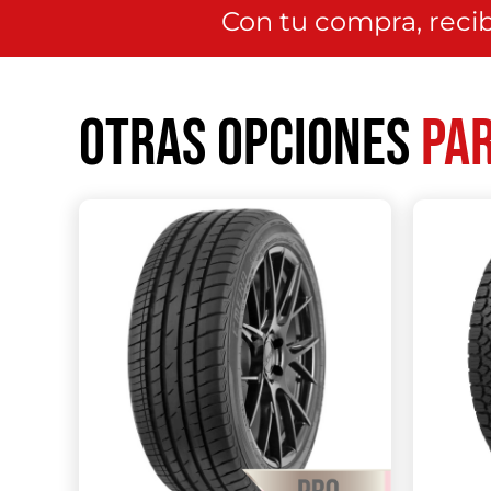
Con tu compra, recib
Otras opciones
par