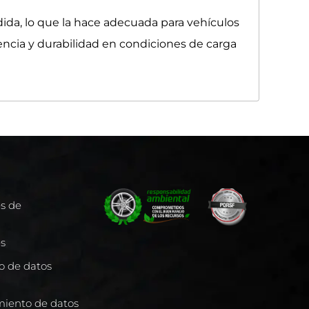
ida, lo que la hace adecuada para vehículos
ncia y durabilidad en condiciones de carga
es de
es
to de datos
miento de datos