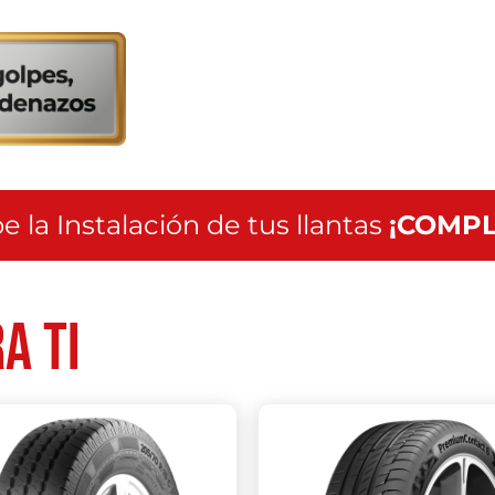
servicio
a
nivel
nacional
e la Instalación de tus llantas
¡COMPL
a ti