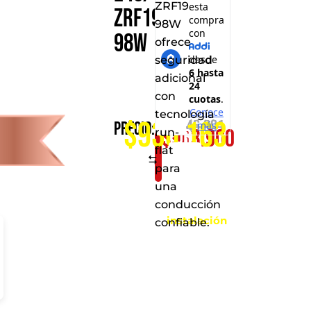
ZRF19
ZRF19
98W
98W
ofrece
seguridad
adicional
con
Consíguelo
tecnología
$930.163
$
1.146.901
Precio:
$
963.900
por
run-
flat
solo:
Comparar
para
Al
una
realizar
conducción
la
instalación
confiable.
en
cualquiera
de
nuestros
puntos
de