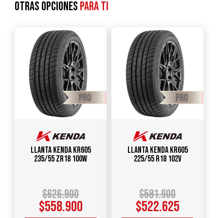
Otras opciones
para ti
Llanta KENDA KR605
Llanta KENDA KR605
235/55 ZR18 100W
225/55 R18 102V
$
626.900
$
581.900
$
558.900
$
522.625