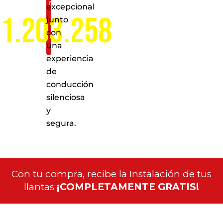
nacional
excepcional
1.203.258
junto
con
una
experiencia
de
conducción
silenciosa
y
segura.
Con tu compra, recibe la Instalación de tus
llantas
¡COMPLETAMENTE GRATIS!