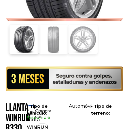
Llanta
• Tipo de
Automóvil
• Tipo de
Compra
La
vehículo:
terreno:
WINRUN
con
Disponible
llanta
R330
WINRUN
en