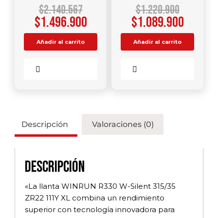
$
2.140.567
$
1.220.900
$
1.496.900
$
1.089.900
Añadir al carrito
Añadir al carrito
Comparar
Comparar
Descripción
Valoraciones (0)
Descripción
«La llanta WINRUN R330 W-Silent 315/35
ZR22 111Y XL combina un rendimiento
superior con tecnología innovadora para