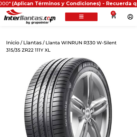
lican Términos y Condiciones) - Recuerda que si prese
0
Inicio
/
Llantas
/ Llanta WINRUN R330 W-Silent
315/35 ZR22 111Y XL