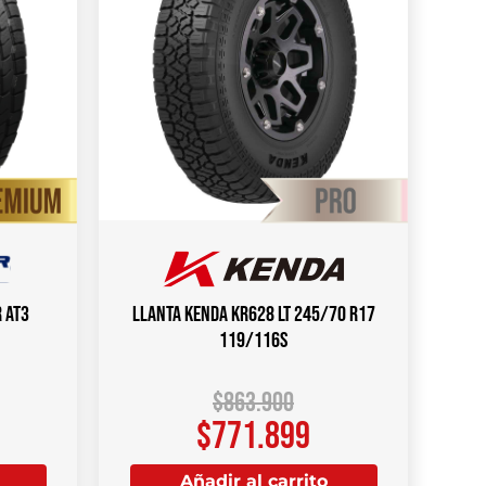
 AT3
Llanta KENDA KR628 LT 245/70 R17
119/116S
$
863.900
$
771.899
Añadir al carrito