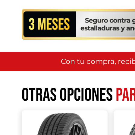
Con tu compra, recib
Otras opciones
par