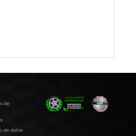
es de
es
to de datos