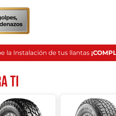
servicio
a
nivel
nacional
e la Instalación de tus llantas
¡COMPL
a ti