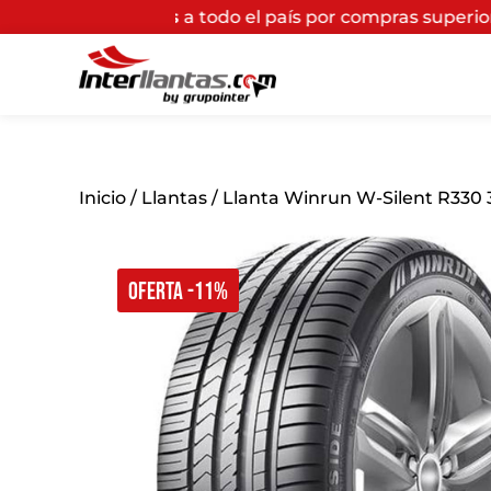
tis
a todo el país por compras superiores a $200.000*
(
Inicio
/
Llantas
/ Llanta Winrun W-Silent R330 
OFERTA -11%