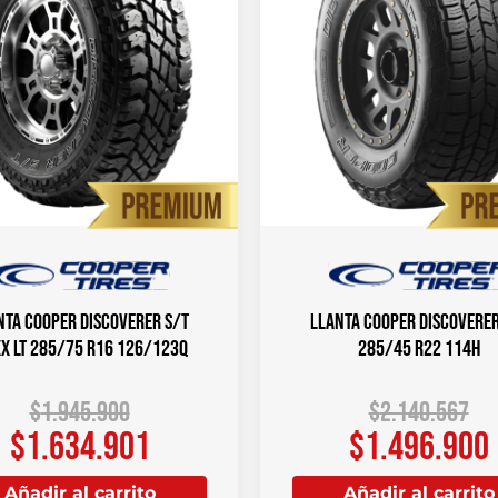
nta COOPER DISCOVERER S/T
Llanta COOPER DISCOVERER
X LT 285/75 R16 126/123Q
285/45 R22 114H
$
1.945.900
$
2.140.567
$
1.634.901
$
1.496.900
Añadir al carrito
Añadir al carrito