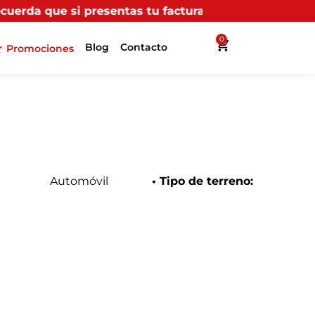
entas tu factura (física o digital) en uno de nuestros
0
Blog
Contacto
Promociones
Automóvil
• Tipo de terreno: