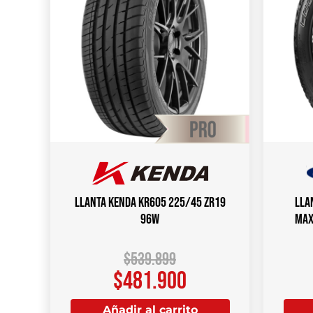
Llanta KENDA KR605 225/45 ZR19
Lla
96W
MAX
$
539.899
$
481.900
Añadir al carrito