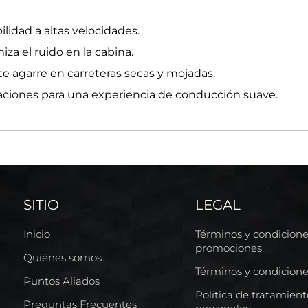
lidad a altas velocidades.
za el ruido en la cabina.
te agarre en carreteras secas y mojadas.
aciones para una experiencia de conducción suave.
SITIO
LEGAL
Inicio
Términos y condicion
promociones
Quiénes somos
Términos y condicion
Puntos Aliados
Política de tratamien
Preguntas Frecuentes