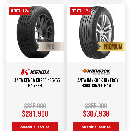
OFERTA -16%
OFERTA -13%
Llanta KENDA KR203 185/65
Llanta HANKOOK Kinergy
R15 88H
H308 185/65 R14
$
335.900
$
355.900
$
281.900
$
307.938
Añadir al carrito
Añadir al carrito