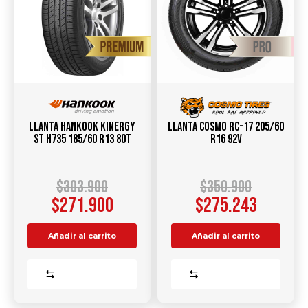
Llanta HANKOOK Kinergy
Llanta COSMO RC-17 205/60
ST H735 185/60 R13 80T
R16 92V
$
303.900
$
350.900
$
271.900
$
275.243
Añadir al carrito
Añadir al carrito
Comparar
Comparar