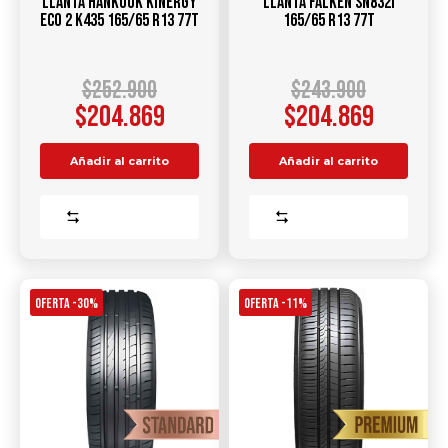
Llanta HANKOOK Kinergy
Llanta FALKEN SN832I
Eco 2 K435 165/65 R13 77T
165/65 R13 77T
$
252.900
$
243.900
$
204.869
$
204.869
Añadir al carrito
Añadir al carrito
Comparar
Comparar
OFERTA -30%
OFERTA -11%