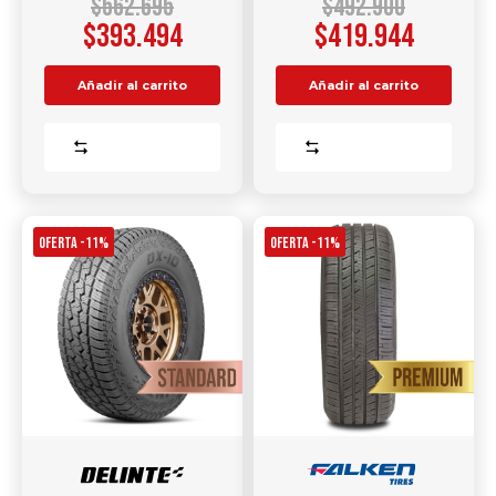
$
562.695
$
492.900
$
393.494
$
419.944
Añadir al carrito
Añadir al carrito
Comparar
Comparar
OFERTA -11%
OFERTA -11%