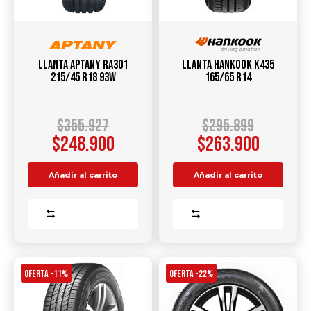
Llanta APTANY RA301
Llanta HANKOOK K435
215/45 R18 93W
165/65 R14
$
355.927
$
295.899
$
248.900
$
263.900
Añadir al carrito
Añadir al carrito
Comparar
Comparar
OFERTA -11%
OFERTA -22%