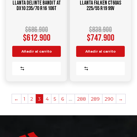
Llanta DELINTE Bandit AT
Llanta FALKEN CT60AS
DX10 235/70 R16 106T
225/55 R19 99V
$
686.900
$
838.900
$
612.900
$
747.900
Añadir al carrito
Añadir al carrito
Comparar
Comparar
←
1
2
3
4
5
6
…
288
289
290
→