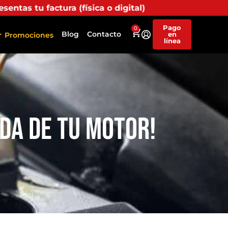
 o digital) en uno de nuestros puntos propios, recibir
Pago
0
Blog
Contacto
en
Promociones
línea
ida de tu Motor!