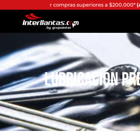
mpras superiores a $200.000*
(Aplican Términos y Condi
Lubricación Pre