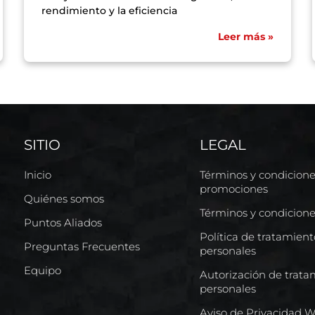
rendimiento y la eficiencia
Leer más »
SITIO
LEGAL
Inicio
Términos y condicion
promociones
Quiénes somos
Términos y condicion
Puntos Aliados
Política de tratamien
Preguntas Frecuentes
personales
Equipo
Autorización de trata
personales
Aviso de Privacidad 