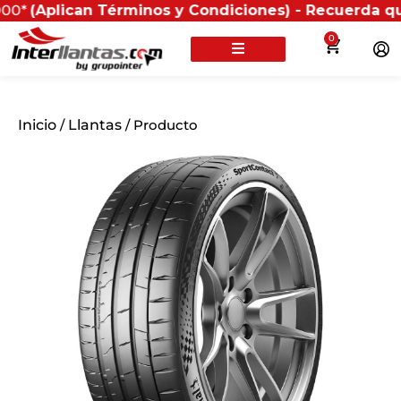
lican Términos y Condiciones) - Recuerda que si pres
0
Inicio
/
Llantas
/ Producto