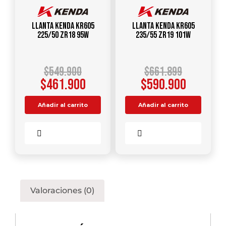
Llanta KENDA KR605
Llanta KENDA KR605
225/50 ZR18 95W
235/55 ZR19 101W
$
549.900
$
661.899
$
461.900
$
590.900
Añadir al carrito
Añadir al carrito
Comparar
Comparar
Valoraciones (0)