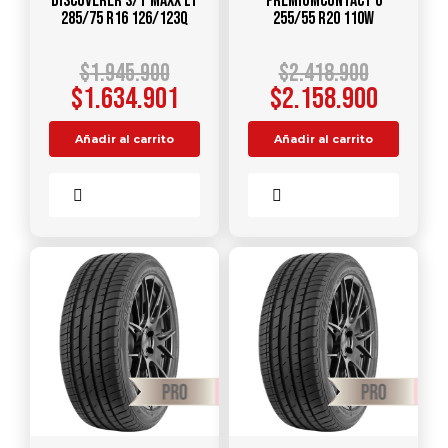
DISCOVERER S/T MAXX LT
PREMIUMCONTACT 6
285/75 R16 126/123Q
255/55 R20 110W
$
1.945.900
$
2.418.900
$
1.634.901
$
2.158.900
Añadir al carrito
Añadir al carrito
Comparar
Comparar