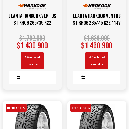
Llanta HANKOOK Ventus
Llanta HANKOOK Ventus
ST RH06 265/35 R22
ST RH06 285/45 R22 114V
$
1.702.900
$
1.636.900
$
1.430.900
$
1.460.900
Añadir al
Añadir al
carrito
carrito
Comparar
Comparar
OFERTA -11%
OFERTA -30%