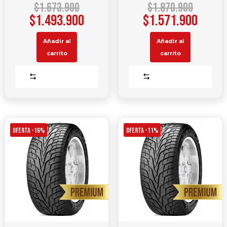
$
1.673.900
$
1.870.900
$
1.493.900
$
1.571.900
Añadir al
Añadir al
carrito
carrito
Comparar
Comparar
OFERTA -16%
OFERTA -11%