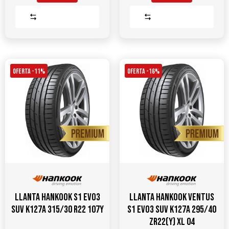
Comparar
Comparar
OFERTA -11%
OFERTA -16%
Llanta HANKOOK S1 Evo3
Llanta Hankook Ventus
SUV K127A 315/30 R22 107Y
S1 Evo3 SUV K127A 295/40
ZR22(Y) XL 04