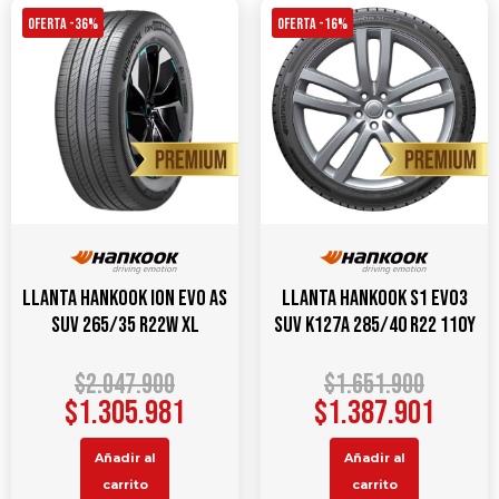
OFERTA -36%
OFERTA -16%
Llanta Hankook ION EVO AS
Llanta HANKOOK S1 Evo3
SUV 265/35 R22W XL
SUV K127A 285/40 R22 110Y
$
2.047.900
$
1.651.900
$
1.305.981
$
1.387.901
Añadir al
Añadir al
carrito
carrito