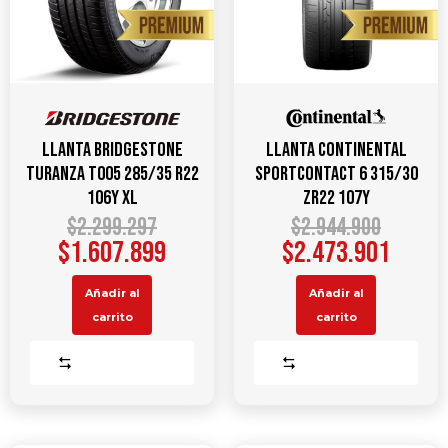
Llanta Bridgestone
Llanta CONTINENTAL
Turanza T005 285/35 R22
Sportcontact 6 315/30
106Y XL
ZR22 107Y
$
2.299.297
$
2.944.900
$
1.607.899
$
2.473.901
Añadir al
Añadir al
carrito
carrito
Comparar
Comparar