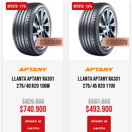
OFERTA -11%
OFERTA -16%
Llanta APTANY RA301
Llanta APTANY RA301
275/40 R20 106W
275/45 R20 110V
$
829.900
$
587.900
$
740.900
$
493.900
Añadir al
Añadir al
carrito
carrito