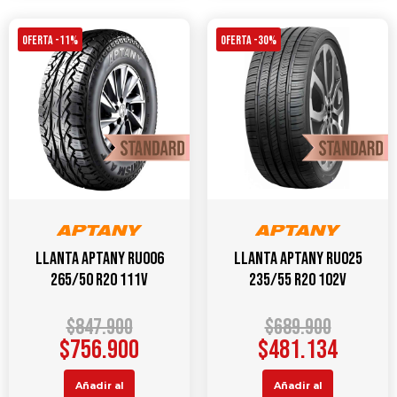
OFERTA -11%
OFERTA -30%
Llanta APTANY RU006
Llanta APTANY RU025
265/50 R20 111V
235/55 R20 102V
$
847.900
$
689.900
$
756.900
$
481.134
Añadir al
Añadir al