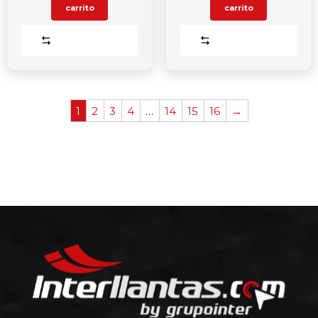
carrito
carrito
Comparar
Comparar
1
2
3
4
…
14
15
16
→