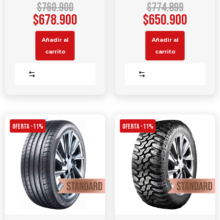
$
760.900
$
774.899
$
678.900
$
650.900
Añadir al
Añadir al
carrito
carrito
Comparar
Comparar
OFERTA -11%
OFERTA -11%