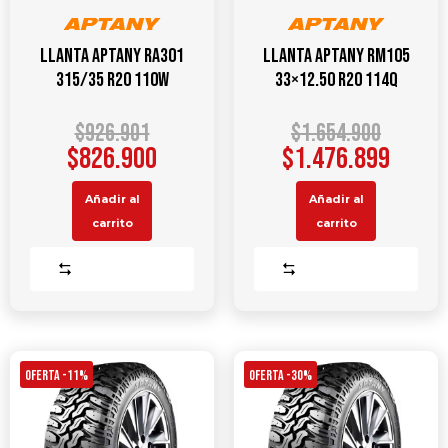
Llanta APTANY RA301
Llanta APTANY RM105
315/35 R20 110W
33×12.50 R20 114Q
$
926.901
$
1.654.900
$
826.900
$
1.476.899
Añadir al
Añadir al
carrito
carrito
Comparar
Comparar
OFERTA -11%
OFERTA -30%