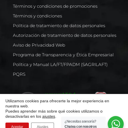
Términos y condiciones de promociones
Términos y condiciones
Política de tratamiento de datos personales
Autorización de tratamiento de datos personales
Aviso de Privacidad Web
Programa de Transparencia y Ética Empresarial
Política y Manual LA/FT/FPADM (SAGRILAFT)
PQRS
Utilizamos cookies para ofrecerte la mejor experiencia en
nuestra web.
Puedes aprender más sobre qué cookies utilizamos o
desactivarlas en los
ajustes
.
¿Necesitas asesoría?
Chatea con nosotros
Aceptar
Ajustes
Todos los derechos reservados © Comercializadora Internacional