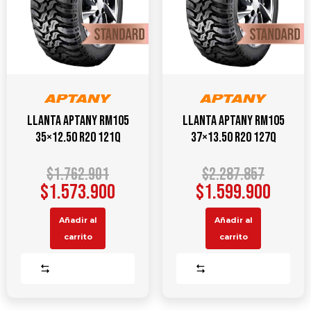
Llanta APTANY RM105
Llanta APTANY RM105
35×12.50 R20 121Q
37×13.50 R20 127Q
$
1.762.901
$
2.287.857
$
1.573.900
$
1.599.900
Añadir al
Añadir al
carrito
carrito
Comparar
Comparar