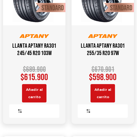
Llanta APTANY RA301
Llanta APTANY RA301
245/45 R20 103W
255/35 R20 97W
$
689.900
$
670.901
$
615.900
$
598.900
Añadir al
Añadir al
carrito
carrito
Comparar
Comparar