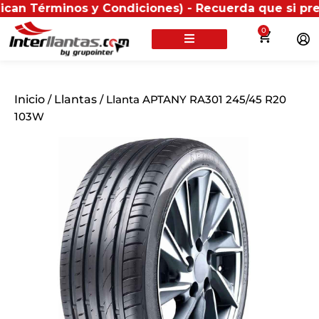
minos y Condiciones) - Recuerda que si presentas tu 
0
Inicio
/
Llantas
/ Llanta APTANY RA301 245/45 R20
103W