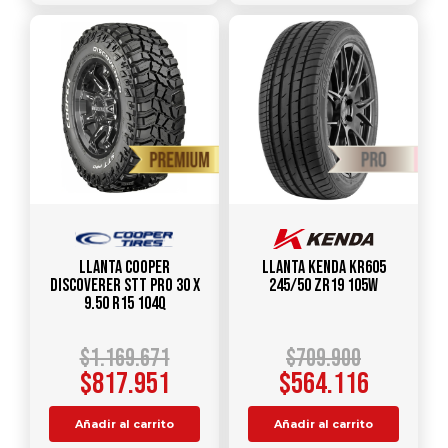
Llanta COOPER
Llanta KENDA KR605
DISCOVERER STT PRO 30 X
245/50 ZR19 105W
9.50 R15 104Q
$
1.169.671
$
709.900
$
817.951
$
564.116
Añadir al carrito
Añadir al carrito