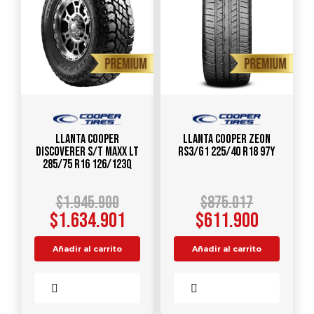
Llanta COOPER
Llanta COOPER ZEON
DISCOVERER S/T MAXX LT
RS3/G1 225/40 R18 97Y
285/75 R16 126/123Q
$
1.945.900
$
875.017
$
1.634.901
$
611.900
Añadir al carrito
Añadir al carrito
Comparar
Comparar