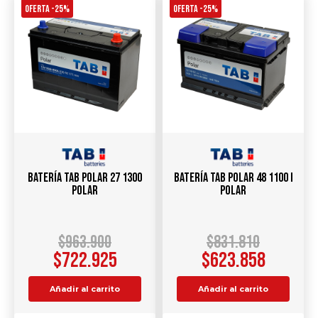
OFERTA -25%
OFERTA -25%
Batería TAB Polar 27 1300
Batería TAB Polar 48 1100 I
Polar
Polar
$
963.900
$
831.810
$
722.925
$
623.858
Añadir al carrito
Añadir al carrito