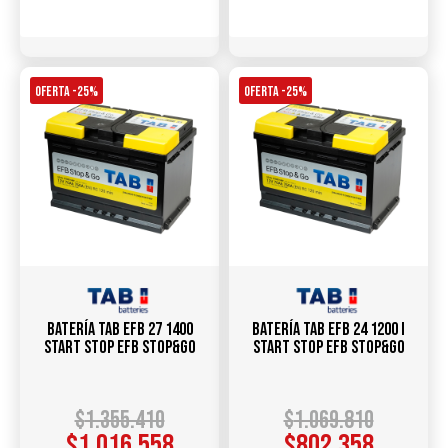
Comparar
Comparar
OFERTA -25%
OFERTA -25%
Batería TAB EFB 27 1400
Batería TAB EFB 24 1200 I
Start Stop EFB Stop&Go
Start Stop EFB Stop&Go
$
1.355.410
$
1.069.810
$
1.016.558
$
802.358