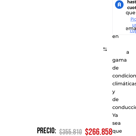
un
arranque
sin
problem
en
una
Comparar
amplia
gama
de
condicio
climática
y
de
conducci
Ya
sea
Precio:
$
266.858
$
355.810
que