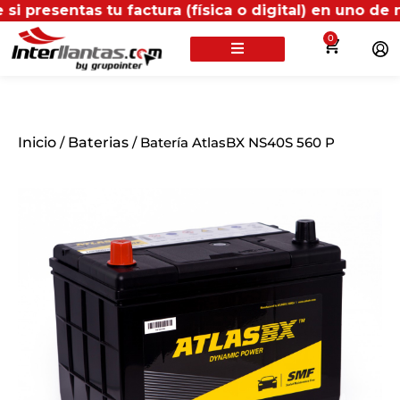
as tu factura (física o digital) en uno de nuestros 
0
Inicio
/
Baterias
/ Batería AtlasBX NS40S 560 P