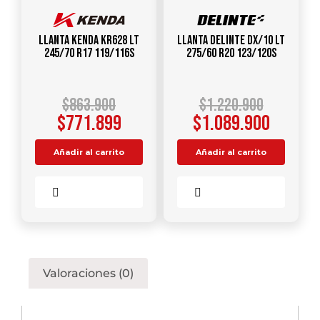
Llanta KENDA KR628 LT
Llanta DELINTE DX/10 LT
245/70 R17 119/116S
275/60 R20 123/120S
$
863.900
$
1.220.900
$
771.899
$
1.089.900
Añadir al carrito
Añadir al carrito
Comparar
Comparar
Valoraciones (0)