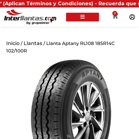
an Términos y Condiciones) - Recuerda que si present
0
Inicio
/
Llantas
/ Llanta Aptany RL108 185R14C
102/100R