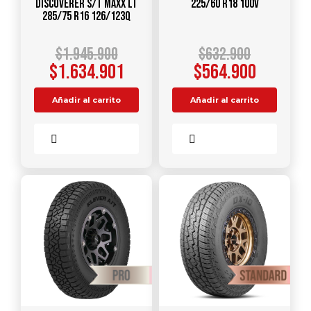
DISCOVERER S/T MAXX LT
225/60 R18 100V
285/75 R16 126/123Q
$
1.945.900
$
632.900
$
1.634.901
$
564.900
Añadir al carrito
Añadir al carrito
Comparar
Comparar