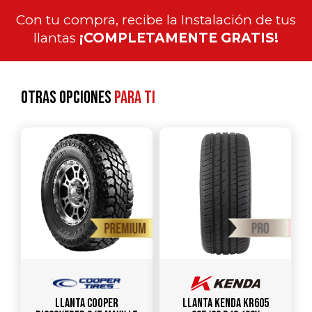
Con tu compra, recibe la Instalación de tus
llantas
¡COMPLETAMENTE GRATIS!
Otras opciones
para ti
Llanta COOPER
Llanta KENDA KR605