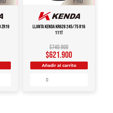
0 ZR19
Llanta KENDA KR628 245/75 R16
111T
$
740.900
$
621.900
Añadir al carrito
Comparar