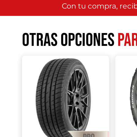
Con tu compra, recib
Otras opciones
par