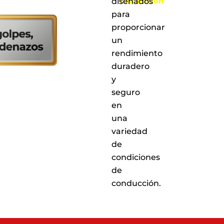
instalación
diseñados
en
para
cualquiera
proporcionar
de
nuestros
un
puntos
rendimiento
de
duradero
servicio
a
y
nivel
seguro
nacional
en
una
variedad
de
condiciones
de
conducción.