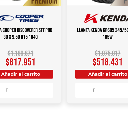
a COOPER DISCOVERER STT PRO
Llanta KENDA KR605 245/5
30 X 9.50 R15 104Q
105W
$
1.169.671
$
1.075.017
$
817.951
$
518.431
Añadir al carrito
Añadir al carrito
Comparar
Comparar