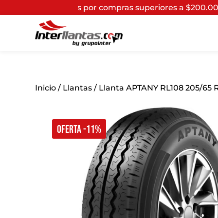
aís por compras superiores a $200.000*
(Aplican Término
Inicio
/
Llantas
/ Llanta APTANY RL108 205/65 R
OFERTA -11%