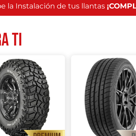
e la Instalación de tus llantas
¡COMPL
a ti