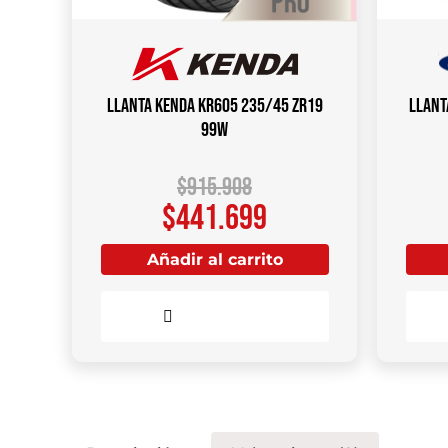
Llanta KENDA KR605 235/45 ZR19
Llant
99W
$
915.908
$
441.699
Añadir al carrito
Comparar