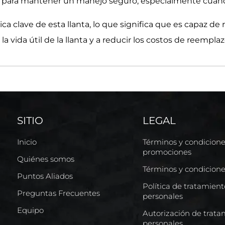
l para mantener un manejo seguro, especialmente cuand
ica clave de esta llanta, lo que significa que es capaz de 
 vida útil de la llanta y a reducir los costos de reemplaz
SITIO
LEGAL
Inicio
Términos y condicion
promociones
Quiénes somos
Términos y condicion
Puntos Aliados
Política de tratamien
Preguntas Frecuentes
personales
Equipo
Autorización de trata
personales