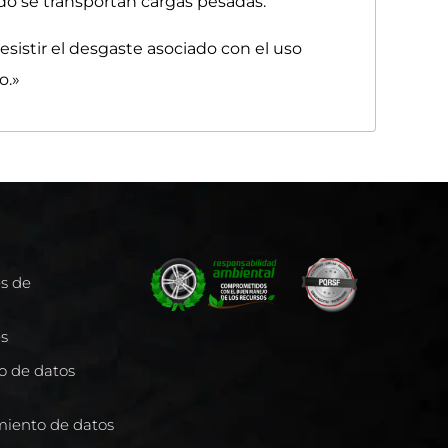
o se transportan cargas pesadas.
resistir el desgaste asociado con el uso
o.»
es de
es
to de datos
miento de datos