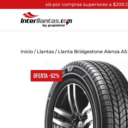
por compras superiores a $200.000*
(Aplican Términos y
Inicio
/
Llantas
/ Llanta Bridgestone Alenza AS 
OFERTA -52%