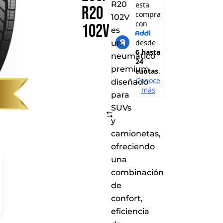
R20
R20
102V
102V
es
un
neumático
premium
diseñado
para
SUVs
Comparar
y
camionetas,
ofreciendo
una
combinación
de
confort,
eficiencia