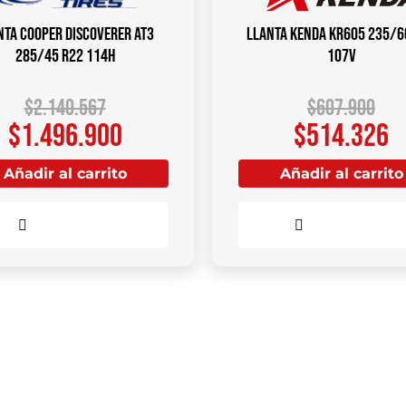
nta COOPER DISCOVERER AT3
Llanta KENDA KR605 235/6
285/45 R22 114H
107V
$
2.140.567
$
607.900
$
1.496.900
$
514.326
Añadir al carrito
Añadir al carrito
Comparar
Comparar