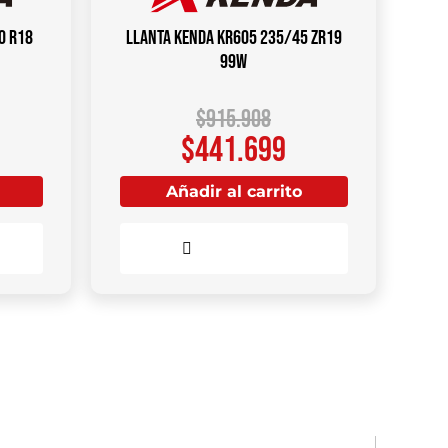
0 R18
Llanta KENDA KR605 235/45 ZR19
99W
$
915.908
$
441.699
Añadir al carrito
Comparar