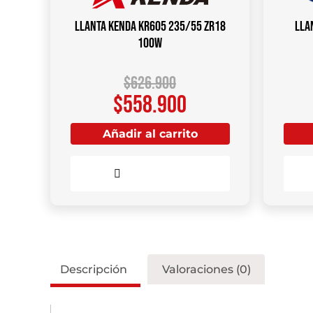
Llanta KENDA KR605 235/55 ZR18
Lla
100W
$
626.900
$
558.900
Añadir al carrito
Comparar
Descripción
Valoraciones (0)