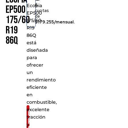
6
Ecopia
EP500
cuotas
EP500
de
175/60
175/60
$179.255/mensual.
R19
R19
86Q
86Q
está
diseñada
para
ofrecer
un
rendimiento
eficiente
en
combustible,
excelente
Consíguelo
tracción
por
y