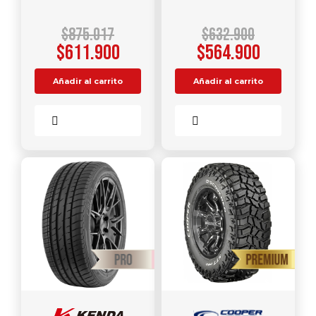
$
875.017
$
632.900
$
611.900
$
564.900
Añadir al carrito
Añadir al carrito
Comparar
Comparar