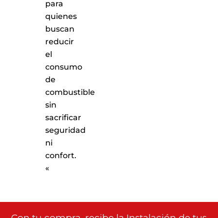
para
quienes
buscan
reducir
el
consumo
de
combustible
sin
sacrificar
seguridad
ni
confort.
«
Con tu compra, recibe la Instalación de tus