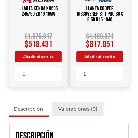
Llanta KENDA KR605
Llanta COOPER
245/50 ZR19 105W
DISCOVERER STT PRO 30 X
9.50 R15 104Q
$
1.075.017
$
1.169.671
$
518.431
$
817.951
Añadir al carrito
Añadir al carrito
Comparar
Comparar
Descripción
Valoraciones (0)
Descripción