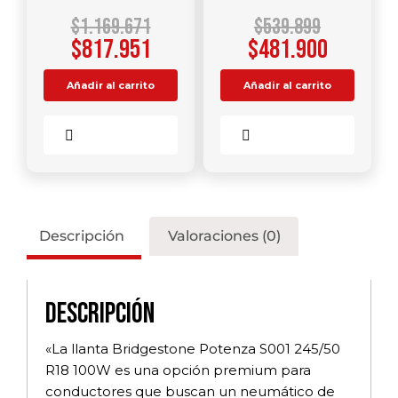
$
1.169.671
$
539.899
$
817.951
$
481.900
Añadir al carrito
Añadir al carrito
Comparar
Comparar
Descripción
Valoraciones (0)
Descripción
«La llanta Bridgestone Potenza S001 245/50
R18 100W es una opción premium para
conductores que buscan un neumático de