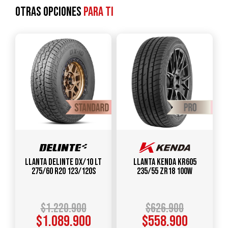
Otras opciones
para ti
Llanta DELINTE DX/10 LT
Llanta KENDA KR605
275/60 R20 123/120S
235/55 ZR18 100W
$
1.220.900
$
626.900
$
1.089.900
$
558.900