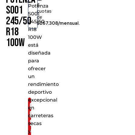
6
Potenza
S001
cuotas
S001
de
245/50
245/50
$267.308/mensual.
R18
R18
100W
100W
está
diseñada
para
ofrecer
un
rendimiento
deportivo
excepcional
Consíguelo
en
por
carreteras
solo:
secas
Al
y