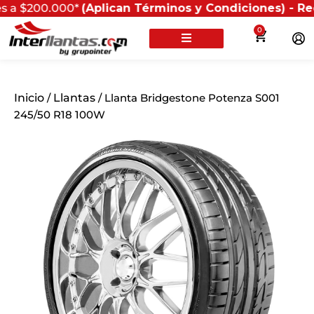
000*
(Aplican Términos y Condiciones) - Recuerda que 
0
Inicio
/
Llantas
/ Llanta Bridgestone Potenza S001
245/50 R18 100W