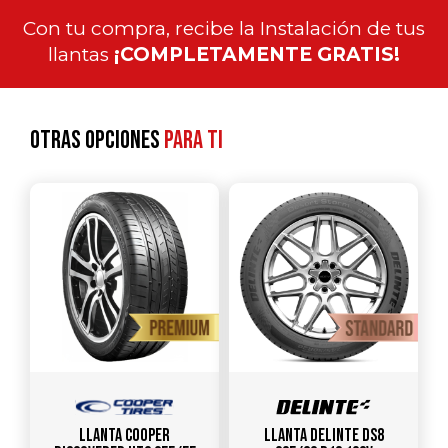
Con tu compra, recibe la Instalación de tus
llantas
¡COMPLETAMENTE GRATIS!
Otras opciones
para ti
Llanta COOPER
Llanta DELINTE DS8