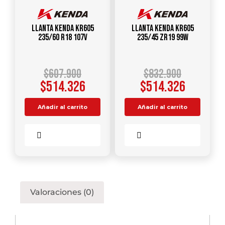
Llanta KENDA KR605
Llanta KENDA KR605
235/60 R18 107V
235/45 ZR19 99W
$
607.900
$
832.900
$
514.326
$
514.326
Añadir al carrito
Añadir al carrito
Comparar
Comparar
Valoraciones (0)