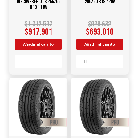
DISCOVERER UTS 255/55
285/60 R18 120V
R19 111W
$
1.312.597
$
928.632
$
917.901
$
693.010
Añadir al carrito
Añadir al carrito
Comparar
Comparar