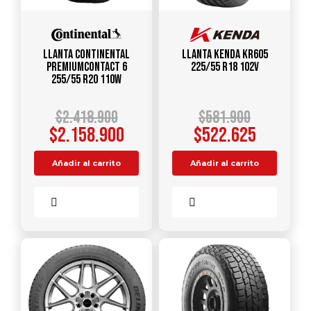
Llanta CONTINENTAL
Llanta KENDA KR605
PREMIUMCONTACT 6
225/55 R18 102V
255/55 R20 110W
$
2.418.900
$
581.900
$
2.158.900
$
522.625
Añadir al carrito
Añadir al carrito
Comparar
Comparar