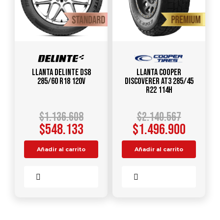
Llanta DELINTE DS8
Llanta COOPER
285/60 R18 120V
DISCOVERER AT3 285/45
R22 114H
$
1.136.608
$
2.140.567
$
548.133
$
1.496.900
Añadir al carrito
Añadir al carrito
Comparar
Comparar