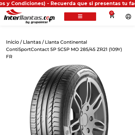
diciones) - Recuerda que si presentas tu factura (fí
0
Inicio
/
Llantas
/ Llanta Continental
ContiSportContact 5P SC5P MO 285/45 ZR21 (109Y)
FR