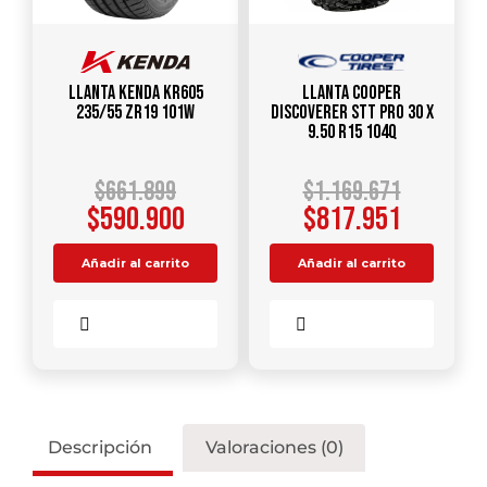
Llanta KENDA KR605
Llanta COOPER
235/55 ZR19 101W
DISCOVERER STT PRO 30 X
9.50 R15 104Q
$
661.899
$
1.169.671
$
590.900
$
817.951
Añadir al carrito
Añadir al carrito
Comparar
Comparar
Descripción
Valoraciones (0)