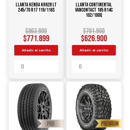
Llanta KENDA KR628 LT
Llanta CONTINENTAL
245/70 R17 119/116S
VANCONTACT 185 R14C
102/100Q
$
863.900
$
701.900
$
771.899
$
626.900
Añadir al carrito
Añadir al carrito
Comparar
Comparar