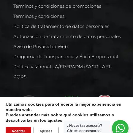
Términos y condiciones de promociones
Términos y condiciones
Política de tratamiento de datos personales
Autorización de tratamiento de datos personales
Aviso de Privacidad Web
Programa de Transparencia y Ética Empresarial
Política y Manual LA/FT/FPADM (SAGRILAFT)
PQRS
Utilizamos cookies para ofrecerte la mejor experiencia en
nuestra web.
Puedes aprender más sobre qué cookies utilizamos o
desactivarlas en los
ajustes
.
¿Necesitas asesoría?
Chatea con nosotros
Aceptar
Ajustes
Todos los derechos reservados © Comercializadora Internacional