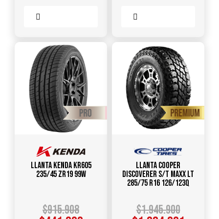
Comparar
Comparar
Llanta KENDA KR605
Llanta COOPER
235/45 ZR19 99W
DISCOVERER S/T MAXX LT
285/75 R16 126/123Q
$
915.908
$
1.945.900