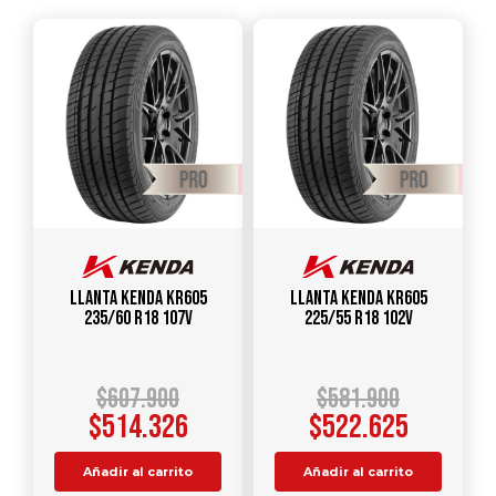
Llanta KENDA KR605
Llanta KENDA KR605
235/60 R18 107V
225/55 R18 102V
$
607.900
$
581.900
$
514.326
$
522.625
Añadir al carrito
Añadir al carrito