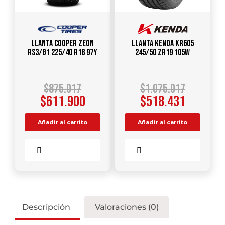
Llanta COOPER ZEON
Llanta KENDA KR605
RS3/G1 225/40 R18 97Y
245/50 ZR19 105W
$
875.017
$
1.075.017
$
611.900
$
518.431
Añadir al carrito
Añadir al carrito
Comparar
Comparar
Descripción
Valoraciones (0)