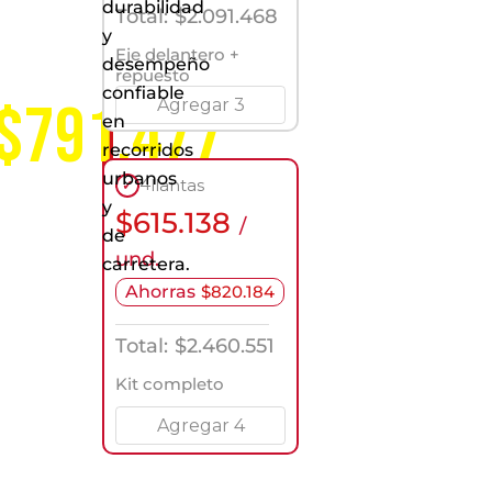
durabilidad
servicio
Total:
$
2.091.468
a
y
nivel
Eje delantero +
desempeño
nacional
repuesto
confiable
$791.477
Agregar 3
en
recorridos
urbanos
4
llantas
✓
y
$
615.138
/
de
und.
carretera.
Ahorras
$
820.184
Total:
$
2.460.551
Kit completo
Agregar 4