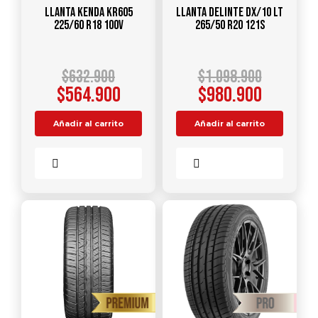
Llanta KENDA KR605
Llanta DELINTE DX/10 LT
225/60 R18 100V
265/50 R20 121S
$
632.900
$
1.098.900
$
564.900
$
980.900
Añadir al carrito
Añadir al carrito
Comparar
Comparar