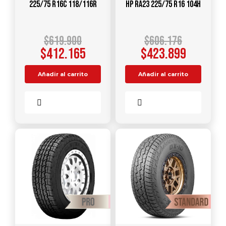
225/75 R16C 118/116R
HP RA23 225/75 R16 104H
$
619.900
$
606.176
$
412.165
$
423.899
Añadir al carrito
Añadir al carrito
Comparar
Comparar