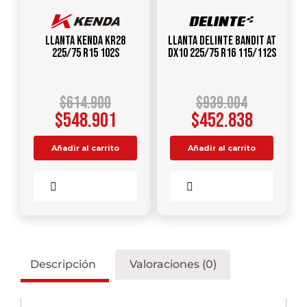
Llanta KENDA KR28
Llanta DELINTE Bandit AT
225/75 R15 102S
DX10 225/75 R16 115/112S
$
614.900
$
939.004
$
548.901
$
452.838
Añadir al carrito
Añadir al carrito
Comparar
Comparar
Descripción
Valoraciones (0)