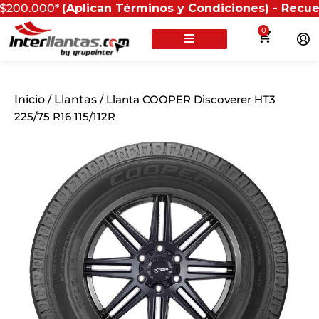
0*
(Aplican Términos y Condiciones) - Recuerda que si
0
Inicio
/
Llantas
/ Llanta COOPER Discoverer HT3
225/75 R16 115/112R