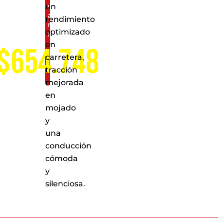
servicio
un
a
rendimiento
nivel
optimizado
nacional
en
$654.748
carretera,
tracción
mejorada
en
mojado
y
una
conducción
cómoda
y
silenciosa.