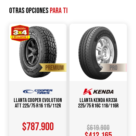
Otras opciones
para ti
Llanta COOPER Evolution
Llanta KENDA KR33A
ATT 225/75 R16 115/112R
225/75 R16C 118/116R
$
787.900
$
619.900
$
412.165