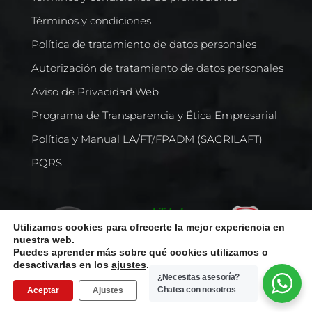
Términos y condiciones
Política de tratamiento de datos personales
Autorización de tratamiento de datos personales
Aviso de Privacidad Web
Programa de Transparencia y Ética Empresarial
Política y Manual LA/FT/FPADM (SAGRILAFT)
PQRS
Utilizamos cookies para ofrecerte la mejor experiencia en
nuestra web.
Puedes aprender más sobre qué cookies utilizamos o
desactivarlas en los
ajustes
.
¿Necesitas asesoría?
Chatea con nosotros
Aceptar
Ajustes
Todos los derechos reservados © Comercializadora Internacional
De Llantas S.A.S. | NIT 800239064-0