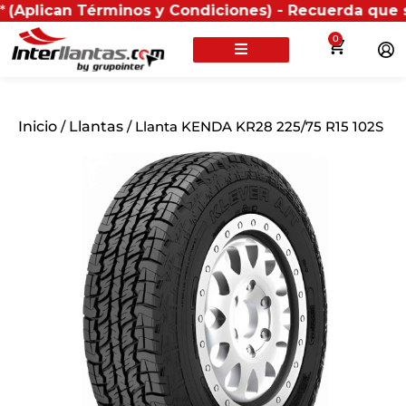
an Términos y Condiciones) - Recuerda que si presenta
0
Inicio
/
Llantas
/ Llanta KENDA KR28 225/75 R15 102S