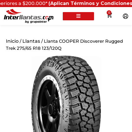
 a $200.000*
(Aplican Términos y Condiciones) - Recuer
0
Inicio
/
Llantas
/ Llanta COOPER Discoverer Rugged
Trek 275/65 R18 123/120Q