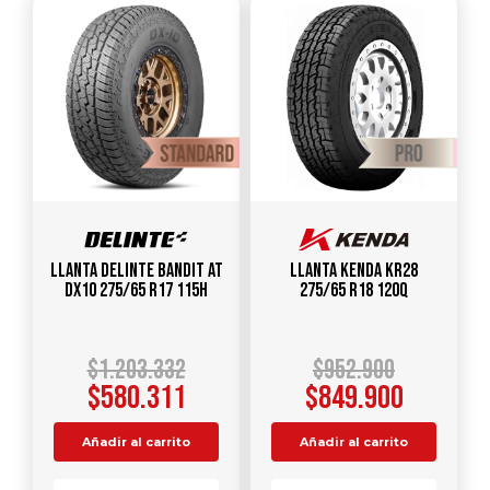
Llanta DELINTE Bandit AT
Llanta KENDA KR28
DX10 275/65 R17 115H
275/65 R18 120Q
$
1.203.332
$
952.900
$
580.311
$
849.900
Añadir al carrito
Añadir al carrito