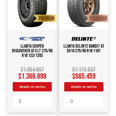
Llanta COOPER
Llanta DELINTE Bandit AT
Discoverer AT3 LT 275/65
DX10 275/65 R18 116T
R18 123/120S
$
1.954.667
$
1.172.537
$
1.366.899
$
565.459
Añadir al carrito
Añadir al carrito
Comparar
Comparar