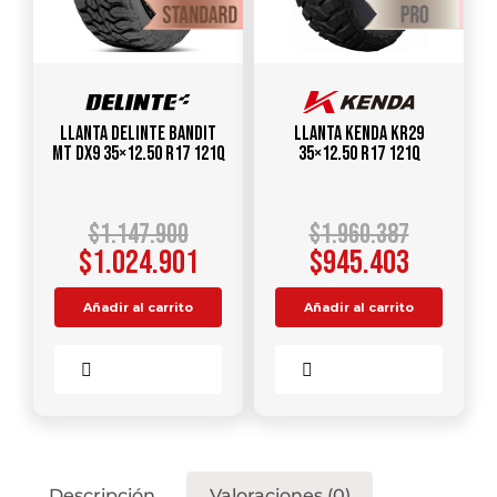
Llanta DELINTE Bandit
Llanta KENDA KR29
MT DX9 35×12.50 R17 121Q
35×12.50 R17 121Q
$
1.147.900
$
1.960.387
$
1.024.901
$
945.403
Añadir al carrito
Añadir al carrito
Comparar
Comparar
Descripción
Valoraciones (0)