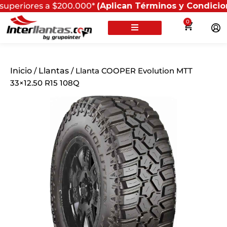
ores a $200.000*
(Aplican Términos y Condiciones) - Re
0
Inicio
/
Llantas
/ Llanta COOPER Evolution MTT
33×12.50 R15 108Q