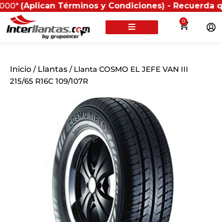
plican Términos y Condiciones) - Recuerda que si pres
0
Inicio
/
Llantas
/ Llanta COSMO EL JEFE VAN III
215/65 R16C 109/107R