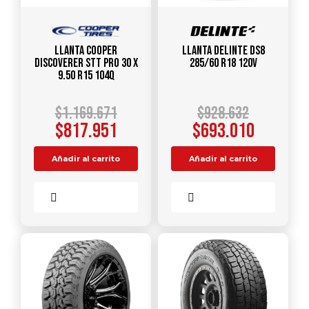
Llanta COOPER
Llanta DELINTE DS8
DISCOVERER STT PRO 30 X
285/60 R18 120V
9.50 R15 104Q
$
1.169.671
$
928.632
$
817.951
$
693.010
Añadir al carrito
Añadir al carrito
Comparar
Comparar