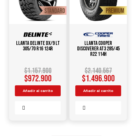
Llanta DELINTE DX/9 LT
Llanta COOPER
305/70 R16 124R
DISCOVERER AT3 285/45
R22 114H
$
1.157.900
$
2.140.567
$
972.900
$
1.496.900
Añadir al carrito
Añadir al carrito
Comparar
Comparar