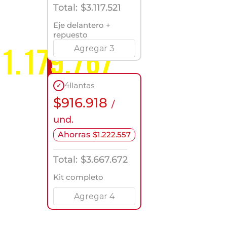
servicio
Total:
$
3.117.521
a
nivel
Eje delantero +
nacional
repuesto
1.179.767
Agregar 3
4
llantas
✓
$
916.918
/
und.
Ahorras
$
1.222.557
Total:
$
3.667.672
Kit completo
Agregar 4