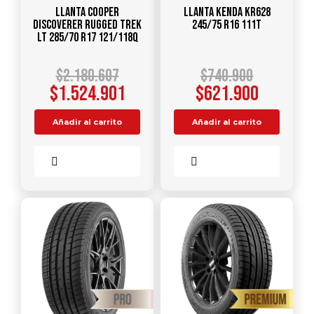
Llanta COOPER
Llanta KENDA KR628
DISCOVERER RUGGED TREK
245/75 R16 111T
LT 285/70 R17 121/118Q
$
2.180.607
$
740.900
$
1.524.901
$
621.900
Añadir al carrito
Añadir al carrito
Comparar
Comparar