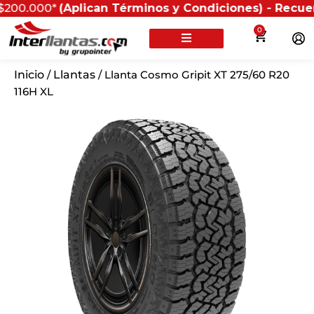
00*
(Aplican Términos y Condiciones) - Recuerda que si
0
Inicio
/
Llantas
/ Llanta Cosmo Gripit XT 275/60 R20
116H XL