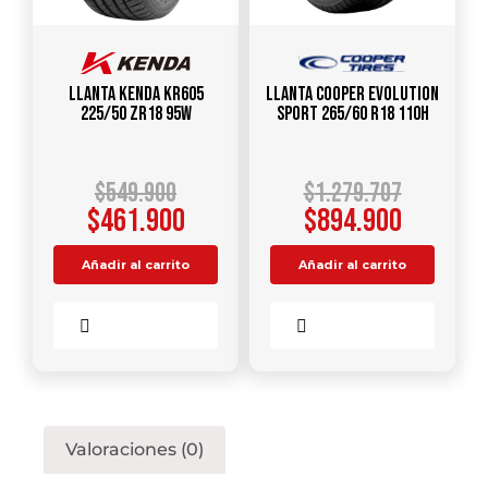
Llanta KENDA KR605
Llanta COOPER EVOLUTION
225/50 ZR18 95W
SPORT 265/60 R18 110H
$
549.900
$
1.279.707
$
461.900
$
894.900
Añadir al carrito
Añadir al carrito
Comparar
Comparar
Valoraciones (0)