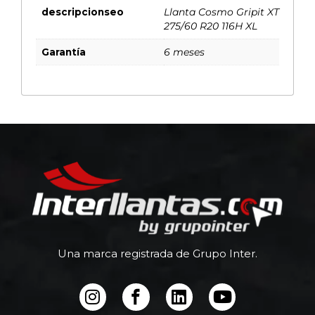
descripcionseo
Llanta Cosmo Gripit XT
275/60 R20 116H XL
Garantía
6 meses
Una marca registrada de Grupo Inter.