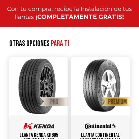
Con tu compra, recibe la Instalación de tus
llantas
¡COMPLETAMENTE GRATIS!
Otras opciones
para ti
Llanta KENDA KR605
Llanta CONTINENTAL