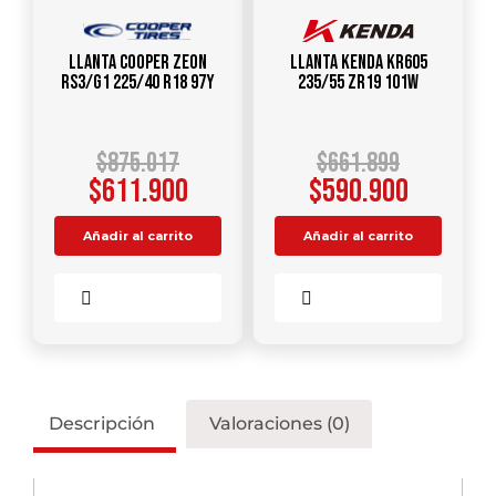
Llanta COOPER ZEON
Llanta KENDA KR605
RS3/G1 225/40 R18 97Y
235/55 ZR19 101W
$
875.017
$
661.899
$
611.900
$
590.900
Añadir al carrito
Añadir al carrito
Comparar
Comparar
Descripción
Valoraciones (0)