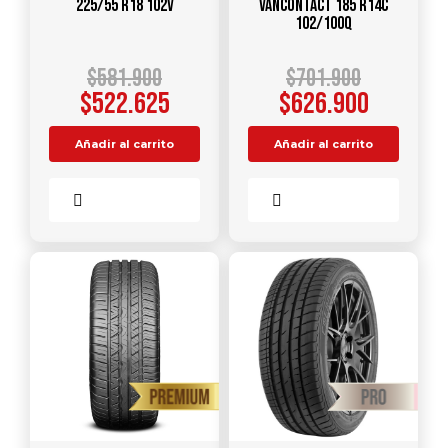
225/55 R18 102V
VANCONTACT 185 R14C
102/100Q
$
581.900
$
701.900
$
522.625
$
626.900
Añadir al carrito
Añadir al carrito
Comparar
Comparar