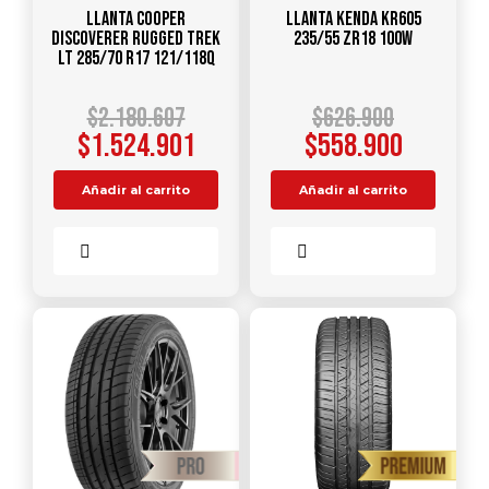
Llanta COOPER
Llanta KENDA KR605
DISCOVERER RUGGED TREK
235/55 ZR18 100W
LT 285/70 R17 121/118Q
$
2.180.607
$
626.900
$
1.524.901
$
558.900
Añadir al carrito
Añadir al carrito
Comparar
Comparar