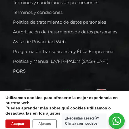
Términos y condiciones de promociones
Términos y condiciones
Política de tratamiento de datos personales
Autorización de tratamiento de datos personales
Aviso de Privacidad Web
Programa de Transparencia y Ética Empresarial
Política y Manual LA/FT/FPADM (SAGRILAFT)
PQRS
Utilizamos cookies para ofrecerte la mejor experiencia en
nuestra web.
Puedes aprender más sobre qué cookies utilizamos o
desactivarlas en los
ajustes
.
¿Necesitas asesoría?
Chatea con nosotros
Aceptar
Ajustes
Todos los derechos reservados © Comercializadora Internacional