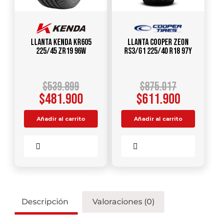
Llanta KENDA KR605
Llanta COOPER ZEON
225/45 ZR19 96W
RS3/G1 225/40 R18 97Y
$
539.899
$
875.017
$
481.900
$
611.900
Añadir al carrito
Añadir al carrito
Comparar
Comparar
Descripción
Valoraciones (0)