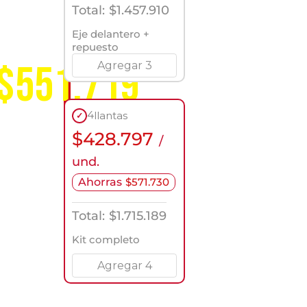
servicio
Total:
$
1.457.910
a
nivel
Eje delantero +
nacional
repuesto
$551.719
Agregar 3
4
llantas
✓
$
428.797
/
und.
Ahorras
$
571.730
Total:
$
1.715.189
Kit completo
Agregar 4