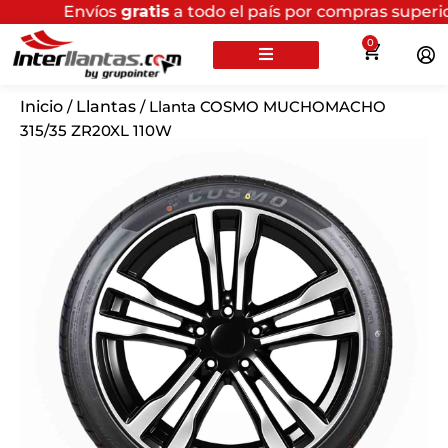
íos
gratis
a todo el país por compras superiores a $200
0
Inicio
/
Llantas
/ Llanta COSMO MUCHOMACHO
315/35 ZR20XL 110W