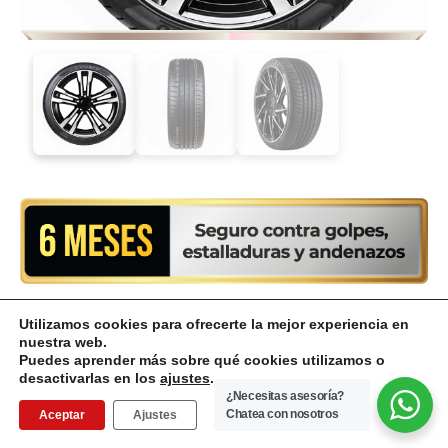
Utilizamos cookies para ofrecerte la mejor experiencia en
Llanta
• Tipo de
Automóvil
• Tipo de
nuestra web.
Compra
La
DESCUENTO
vehículo:
terreno:
Puedes aprender más sobre qué cookies utilizamos o
COSMO
con
Disponible
desactivarlas en los
ajustes
.
POR
llanta
¿Necesitas asesoría?
MUCHOMACHO
VOLUMEN
COSMO
en
Chatea con nosotros
Aceptar
Ajustes
-
+
6
MUCHOMACHO