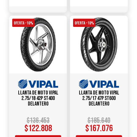
OFERTA -10%
OFERTA -10%
Llanta de Moto Vipal
Llanta de Moto Vipal
2.75/18 42P ST400
2.75/17 47P ST600
Delantero
Delantero
$
136.453
$
185.640
$
122.808
$
167.076