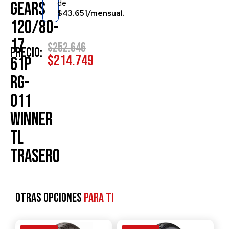
de
GEARS
$43.651/mensual.
120/80-
17
$
252.646
Precio:
$
214.749
61P
RG-
011
WINNER
TL
TRASERO
Otras opciones
para ti