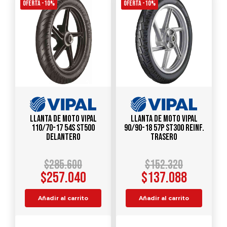
OFERTA -10%
OFERTA -10%
Llanta de Moto Vipal
Llanta de Moto Vipal
110/70-17 54S ST500
90/90-18 57P ST300 Reinf.
Delantero
Trasero
$
285.600
$
152.320
$
257.040
$
137.088
Añadir al carrito
Añadir al carrito
Comparar
Comparar