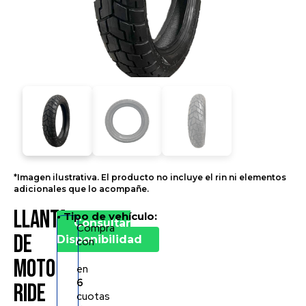
*Imagen ilustrativa. El producto no incluye el rin ni elementos
adicionales que lo acompañe.
Llanta
• Tipo de vehículo:
*Precio
Consultar
Compra
por
de
Disponibilidad
con
llanta
Moto
en
6
RIDE
cuotas