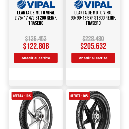
Llanta de Moto Vipal
Llanta de Moto Vipal
2.75/17 47L ST200 Reinf.
90/90-18 57P ST600 Reinf.
Trasero
Trasero
$
136.453
$
228.480
$
122.808
$
205.632
Añadir al carrito
Añadir al carrito
Comparar
Comparar
OFERTA -10%
OFERTA -10%