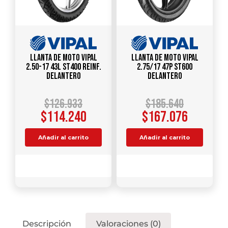
Llanta de Moto Vipal
Llanta de Moto Vipal
2.50-17 43L ST400 Reinf.
2.75/17 47P ST600
Delantero
Delantero
$
126.933
$
185.640
$
114.240
$
167.076
Añadir al carrito
Añadir al carrito
Comparar
Comparar
Descripción
Valoraciones (0)