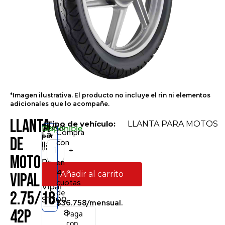
*Imagen ilustrativa. El producto no incluye el rin ni elementos
adicionales que lo acompañe.
Llanta
• Tipo de vehículo:
LLANTA PARA MOTOS
*Precio
Disponible
Compra
La
por
de
con
llanta
llanta
-
+
Moto
para
en
4
moto
Añadir al carrito
Vipal
cuotas
Vipal
de
2.75/18
ST200
$36.758/mensual.
42P
2.75/18