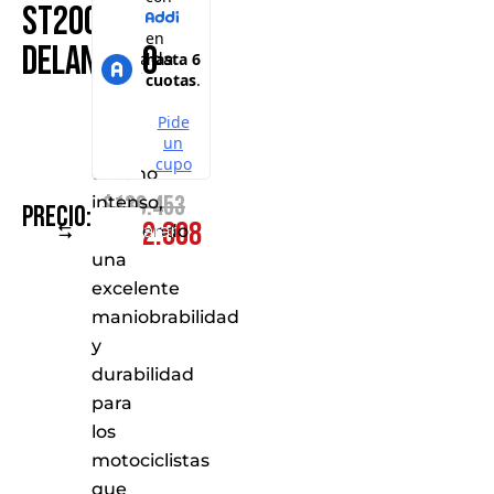
42P
ST200
está
Delantero
diseñada
para
un
uso
urbano
$
136.453
intenso,
Precio:
$
122.808
Comparar
ofreciendo
una
excelente
maniobrabilidad
y
durabilidad
para
los
motociclistas
que