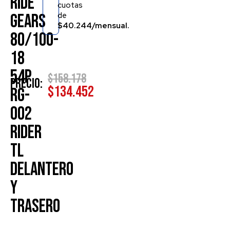
RIDE
cuotas
de
GEARS
$40.244/mensual.
80/100-
18
54P
$
158.178
Precio:
$
134.452
RG-
002
RIDER
TL
DELANTERO
Y
TRASERO