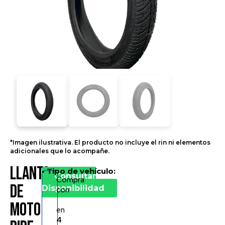
*Imagen ilustrativa. El producto no incluye el rin ni elementos
adicionales que lo acompañe.
Llanta
• Tipo de vehículo:
*Precio
Consultar
Compra
por
de
Disponibilidad
con
llanta
Moto
en
4