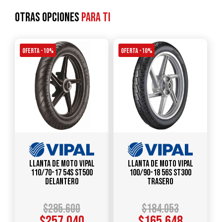
Otras opciones
para ti
OFERTA -10%
OFERTA -10%
Llanta de Moto Vipal
Llanta de Moto Vipal
110/70-17 54S ST500
100/90-18 56S ST300
Delantero
Trasero
$
285.600
$
184.053
$
257.040
$
165.648