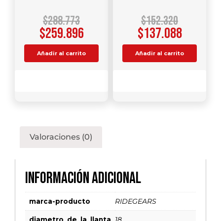
$
288.773
$
152.320
$
259.896
$
137.088
Añadir al carrito
Añadir al carrito
Comparar
Comparar
Valoraciones (0)
Información adicional
marca-producto
RIDEGEARS
diametro_de_la_llanta
18