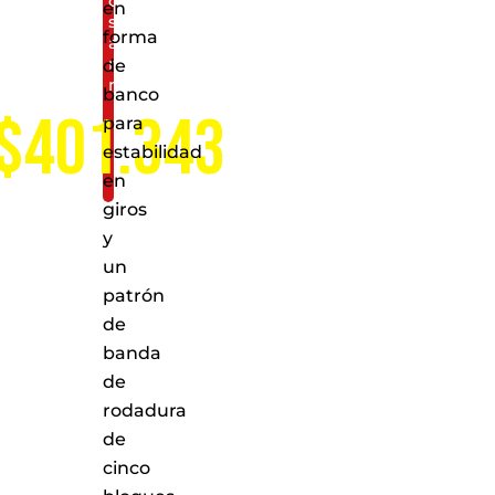
de
en
servicio
forma
a
nivel
de
nacional
banco
$401.343
para
estabilidad
en
giros
y
un
patrón
de
banda
de
rodadura
de
cinco