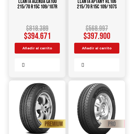
Llanta ACENDA CA100
Llanta APTANY RL106
215/70 R15C 109/107R
215/70 R15C 109/107S
$
818.389
$
568.997
$
394.671
$
397.900
Añadir al carrito
Añadir al carrito
Comparar
Comparar