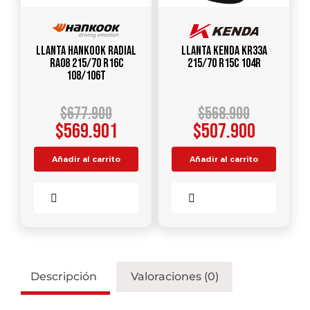
Llanta HANKOOK Radial
Llanta KENDA KR33A
RA08 215/70 R16C
215/70 R15C 104R
108/106T
$
677.900
$
568.900
$
569.901
$
507.900
Añadir al carrito
Añadir al carrito
Comparar
Comparar
Descripción
Valoraciones (0)