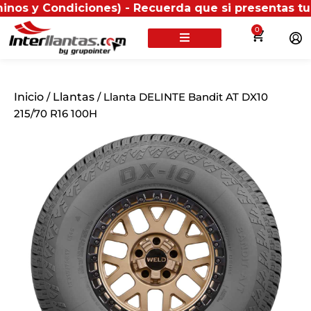
diciones) - Recuerda que si presentas tu factura (fí
0
Inicio
/
Llantas
/ Llanta DELINTE Bandit AT DX10
215/70 R16 100H