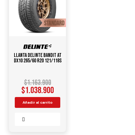
Llanta DELINTE Bandit AT
DX10 265/60 R20 121/118S
$
1.163.900
$
1.038.900
Añadir al carrito
Comparar