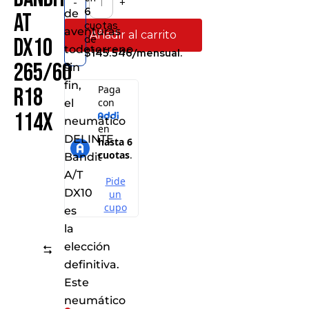
-
+
6
de
AT
cuotas
aventuras
Añadir al carrito
de
DX10
todoterreno
$145.546/mensual.
265/60
sin
fin,
R18
el
114X
neumático
DELINTE
Bandit
A/T
DX10
es
la
elección
Comparar
definitiva.
Este
neumático