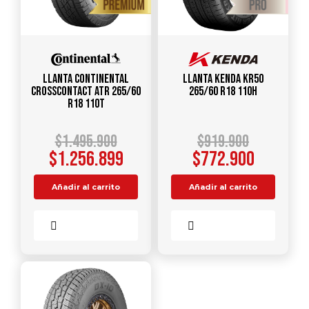
Llanta CONTINENTAL
Llanta KENDA KR50
CrossContact ATR 265/60
265/60 R18 110H
R18 110T
$
1.495.900
$
919.900
$
1.256.899
$
772.900
Añadir al carrito
Añadir al carrito
Comparar
Comparar