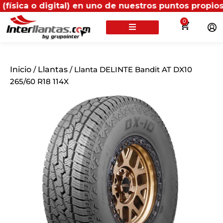
digital) en uno de nuestros puntos propios, recibirá
0
Inicio
/
Llantas
/ Llanta DELINTE Bandit AT DX10
265/60 R18 114X