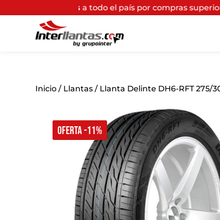
is
a todo el país por compras superiores a $200.000*
(A
Inicio
/
Llantas
/ Llanta Delinte DH6-RFT 275/3
OFERTA -11%