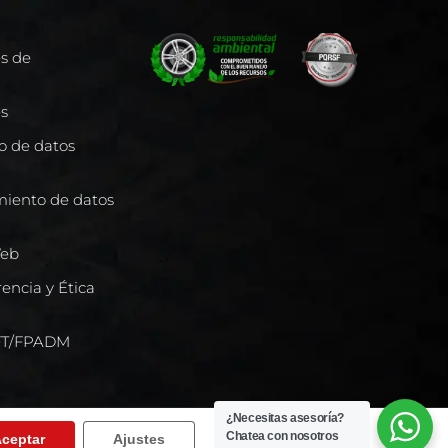
es de
es
to de datos
miento de datos
Web
encia y Ética
/FT/FPADM
¿Necesitas asesoría?
Chatea con nosotros
ceptar
Ajustes