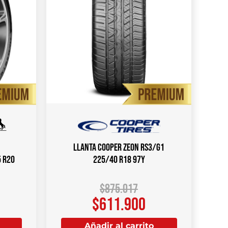
Llanta COOPER ZEON RS3/G1
 R20
225/40 R18 97Y
$
875.017
$
611.900
Añadir al carrito