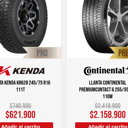
ta KENDA KR628 245/75 R16
Llanta CONTINENTAL
111T
PREMIUMCONTACT 6 255/55
110W
$
740.900
$
2.418.900
$
621.900
$
2.158.900
Añadir al carrito
Añadir al carrito