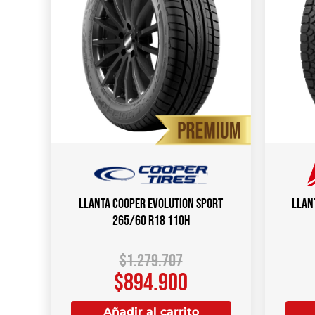
Llanta COOPER EVOLUTION SPORT
Llan
265/60 R18 110H
$
1.279.707
$
894.900
Añadir al carrito