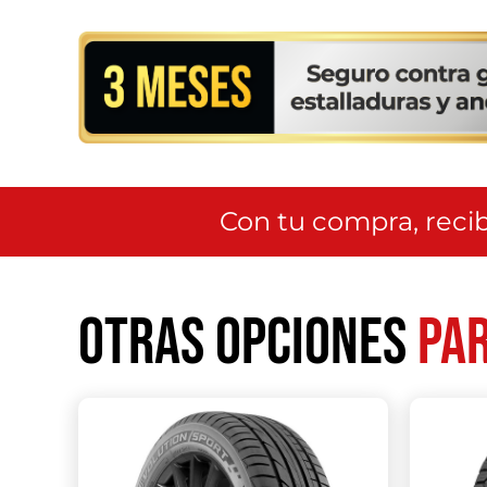
Con tu compra, recib
Otras opciones
par