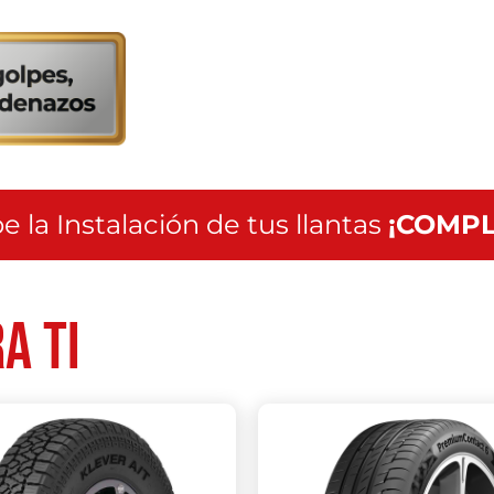
servicio
a
nivel
nacional
e la Instalación de tus llantas
¡COMPL
a ti