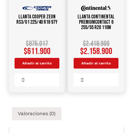
Llanta COOPER ZEON
Llanta CONTINENTAL
RS3/G1 225/40 R18 97Y
PREMIUMCONTACT 6
255/55 R20 110W
$
875.017
$
2.418.900
$
611.900
$
2.158.900
Añadir al carrito
Añadir al carrito
Comparar
Comparar
Valoraciones (0)