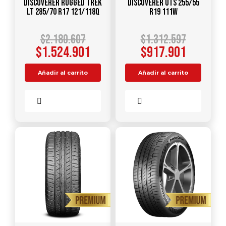
DISCOVERER RUGGED TREK
DISCOVERER UTS 255/55
LT 285/70 R17 121/118Q
R19 111W
$
2.180.607
$
1.312.597
$
1.524.901
$
917.901
Añadir al carrito
Añadir al carrito
Comparar
Comparar