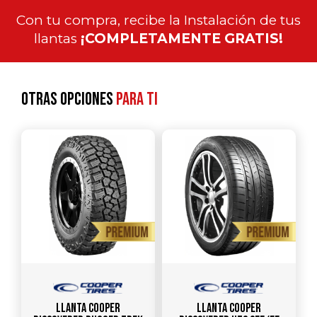
Con tu compra, recibe la Instalación de tus
llantas
¡COMPLETAMENTE GRATIS!
Otras opciones
para ti
Llanta COOPER
Llanta COOPER