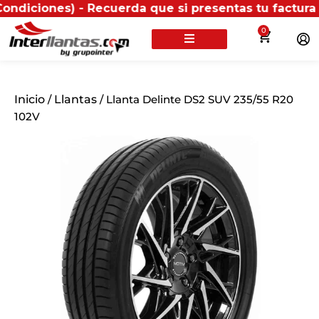
nes) - Recuerda que si presentas tu factura (física 
0
Inicio
/
Llantas
/ Llanta Delinte DS2 SUV 235/55 R20
102V