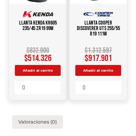
Llanta KENDA KR605
Llanta COOPER
235/45 ZR19 99W
DISCOVERER UTS 255/55
R19 111W
$
832.900
$
1.312.597
$
514.326
$
917.901
Añadir al carrito
Añadir al carrito
Comparar
Comparar
Valoraciones (0)