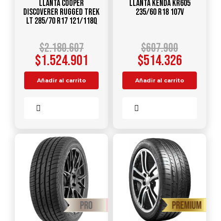
Llanta COOPER
Llanta KENDA KR605
DISCOVERER RUGGED TREK
235/60 R18 107V
LT 285/70 R17 121/118Q
$
2.180.607
$
607.900
$
1.524.901
$
514.326
Añadir al carrito
Añadir al carrito
Comparar
Comparar