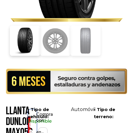
Llanta
• Tipo de
Automóvil
• Tipo de
Compra
vehículo:
terreno:
Dunlop
con
Disponible
Consíguelo
MAX050
en